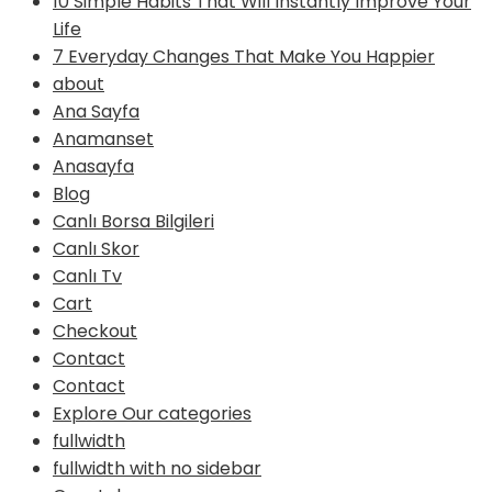
10 Simple Habits That Will Instantly Improve Your
Life
7 Everyday Changes That Make You Happier
about
Ana Sayfa
Anamanset
Anasayfa
Blog
Canlı Borsa Bilgileri
Canlı Skor
Canlı Tv
Cart
Checkout
Contact
Contact
Explore Our categories
fullwidth
fullwidth with no sidebar