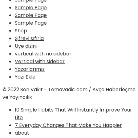
Sample Page
Sample Page
Sample Page
Shop
Şifreyi sıfırla
Üye dizini
vertical with no sidebar
Vertical with sidebar
Yazarlarımız
Yazı Ekle
© 2022 Son Vakit - Temavadisi.com / Ayça Haberleşme
ve Yayıncılık
10 Simple Habits That Will Instantly Improve Your
Life
7 Everyday Changes That Make You Happier
about