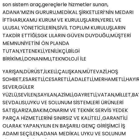
son sistem araç,gereçlerle hizmetler sunan,
ADANA’MIZIN GURURU,MEDİKAL ŞİRKETLERİ’NİN MEDARI
İFTİHARI,KAMU KURUM VE KURULUŞLARIN,YEREL VE
ULUSAL YÖNETİCİLERİN,SİVİL TOPLUM KURULUŞLARIN
TAKDİR ETTİĞİ,SGK LILARIN GÜVEN DUYDUĞU,MÜŞTERİ
MEMNUNİYETİNİ ÖN PLANDA
TUTAN,YETENEKLİ,YENİLİKÇİ,BİLGİ
BİRİKİMLİ,DONANIMLI,TEKNOLOJİ İLE
YARIŞAN,DÜRÜST,İLKELİ,ÇALIŞKAN,MÜTEVAZİ,HOŞ
SOHBET,ESARETLİ,CESARETLİ,ADALETLİ,MERHAMETLİ,HAYI
SEVER,GÜLER
YÜZLÜ,SEVİLEN,SAYILAN,AZİMLİ,GAYRETLİ,VATAN,MİLLET,B
SEVDALISI,UYKU VE SOLUNUM SİSTEMLERİ ÜRÜNLERİ
SATIŞI,ARIZA,BAKIM,ONARIM VE TEKNİK SERVİS YEDEK
PARÇA HİZMETLERİNİ SINIRSIZ VE KALİTELİ ,GARANTİLİ
OLARAK YAPAN,YILIN EN BAŞARILI GENÇ GİRİŞİMCİ İŞ
ADAMI SEÇİLEN,ADANA MEDİKAL UYKU VE SOLUNUM