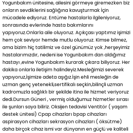
Yogunbakım ünitesine, ailesini görmeye giremezken biz
onların sevdiklerini sağlığına kavuşturmak İçin
mücadele ediyoruz. Entüme hastalarla ilgileniyoruz,
sonrasında evlerinde hasta bakımlarını
yapıyoruz.Onlarla aile oluyoruz. Açıkçası yaptımız işimizi
hem çok seviyor hemde mutlu oluyoruz. Kimse bilmez,
ama bizim hiç tatilimiz ve özel günümüz yok ,herşeyimiz
hastalarımızdır, nedeni ise Yogunbakım dan aldığımız
hastayı ,evine Yogunbakım kurarak çıkara biliyoruz. Her
dakika onlarla iletişim halindeyiz.Mesleğimizi severek
yapıyoruz,İşimize adeta aşığız.İşin ehli mesleğin de
uzman genç yetenekli,sertifikalı seçkin,bilinçli uzman
kadromuzla sağlıklı bir şekilde itina ile hizmet veriyoruz
dedi.Dursun Güneri , vermiş olduğumuz hizmetler sırası
ile şunları saya biliriz. Oksijen tedavisi Ventitör ( yaşam
destek ünitesi) Cpap cihazları bpap cihazları
aspirasyon cihazları sekrasyon cihazları ( öksütme)
daha birçok cihaz ismi var dünyanın en güçlü ve kaliteli