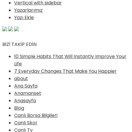
Vertical with sidebar
Yazarlarımız
Yazı Ekle
BİZİ TAKİP EDİN
10 Simple Habits That Will Instantly Improve Your
Life
7 Everyday Changes That Make You Happier
about
Ana Sayfa
Anamanset
Anasayfa
Blog
Canlı Borsa Bilgileri
Canlı Skor
Canlı Tv