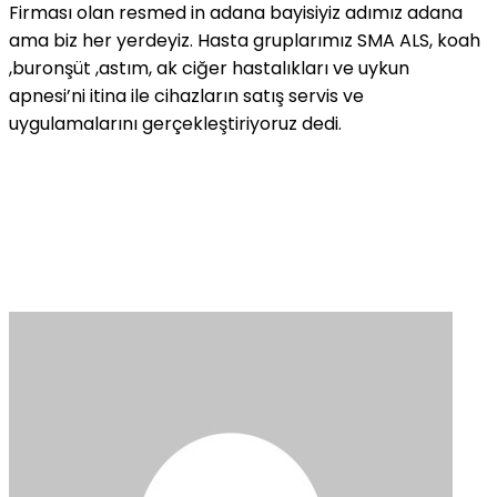
Firması olan resmed in adana bayisiyiz adımız adana
ama biz her yerdeyiz. Hasta gruplarımız SMA ALS, koah
,buronşüt ,astım, ak ciğer hastalıkları ve uykun
apnesi’ni itina ile cihazların satış servis ve
uygulamalarını gerçekleştiriyoruz dedi.
Ankara
kaliteli
escort
Turan
güneş
escort
bayan
escort