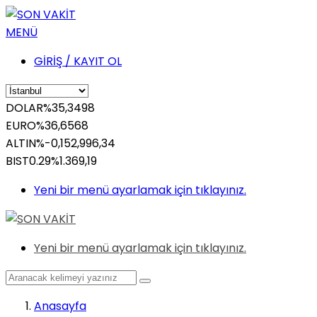
MENÜ
GİRİŞ / KAYIT OL
DOLAR
%
35,3498
EURO
%
36,6568
ALTIN
%-0,15
2,996,34
BIST
0.29%
1.369,19
Yeni bir menü ayarlamak için tıklayınız.
Yeni bir menü ayarlamak için tıklayınız.
Anasayfa