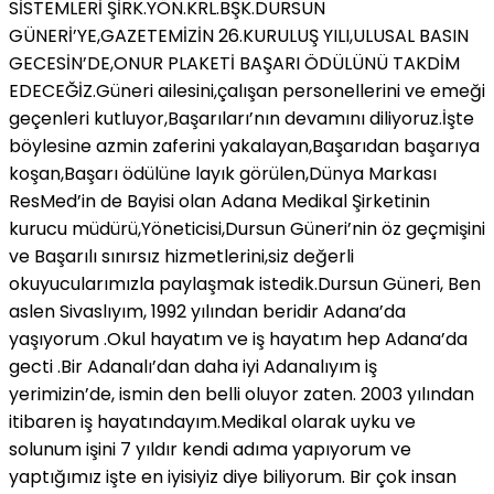
SİSTEMLERİ ŞİRK.YÖN.KRL.BŞK.DURSUN
GÜNERİ’YE,GAZETEMİZİN 26.KURULUŞ YILI,ULUSAL BASIN
GECESİN’DE,ONUR PLAKETİ BAŞARI ÖDÜLÜNÜ TAKDİM
EDECEĞİZ.Güneri ailesini,çalışan personellerini ve emeği
geçenleri kutluyor,Başarıları’nın devamını diliyoruz.İşte
böylesine azmin zaferini yakalayan,Başarıdan başarıya
koşan,Başarı ödülüne layık görülen,Dünya Markası
ResMed’in de Bayisi olan Adana Medikal Şirketinin
kurucu müdürü,Yöneticisi,Dursun Güneri’nin öz geçmişini
ve Başarılı sınırsız hizmetlerini,siz değerli
okuyucularımızla paylaşmak istedik.Dursun Güneri, Ben
aslen Sivaslıyım, 1992 yılından beridir Adana’da
yaşıyorum .Okul hayatım ve iş hayatım hep Adana’da
gecti .Bir Adanalı’dan daha iyi Adanalıyım iş
yerimizin’de, ismin den belli oluyor zaten. 2003 yılından
itibaren iş hayatındayım.Medikal olarak uyku ve
solunum işini 7 yıldır kendi adıma yapıyorum ve
yaptığımız işte en iyisiyiz diye biliyorum. Bir çok insan