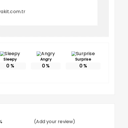
akit.com.tr
Sleepy
Angry
Surprise
0
%
0
%
0
%
%
(Add your review)