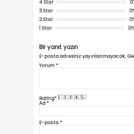
4 Star
0
3 Star
0
2 Star
0
1 Star
0
Bir yanıt yazın
E-posta adresiniz yayınlanmayacak.
Ge
Yorum
*
1
2
3
4
5
Rating
*
Ad
*
E-posta
*