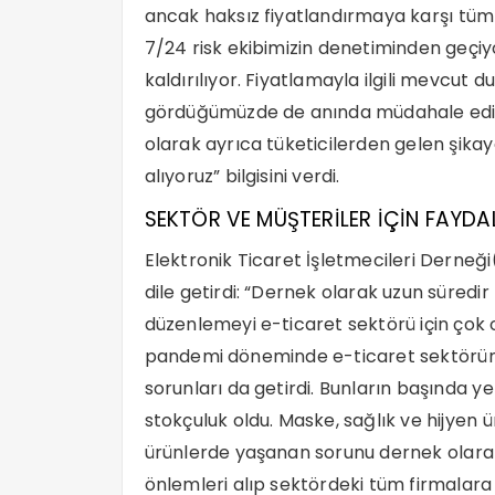
ancak haksız fiyatlandırmaya karşı tüm 
7/24 risk ekibimizin denetiminden geçi
kaldırılıyor. Fiyatlamayla ilgili mevcut 
gördüğümüzde de anında müdahale ediyoruz
olarak ayrıca tüketicilerden gelen şikaye
alıyoruz” bilgisini verdi.
SEKTÖR VE MÜŞTERİLER İÇİN FAYDA
Elektronik Ticaret İşletmecileri Derneğ
dile getirdi: “Dernek olarak uzun süredir
düzenlemeyi e-ticaret sektörü için çok o
pandemi döneminde e-ticaret sektörün
sorunları da getirdi. Bunların başında ye
stokçuluk oldu. Maske, sağlık ve hijyen 
ürünlerde yaşanan sorunu dernek olarak 
önlemleri alıp sektördeki tüm firmalara