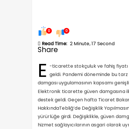
0
0
Read Time:
2 Minute, 17 Second
Share
E
-ticarette stokçuluk ve fahiş fiy
geldi. Pandemi döneminde bu tarz 
damgası uygulamasının kapsamı genişli
Elektronik ticarette güven damgasına il
destek geldi. Geçen hafta Ticaret Baka
HakkındaTebliğ’de Değişiklik Yapılması
yürürlüğe girdi. Değişiklikle, güven dam
hizmet sağlayıcılarının asgari olarak u