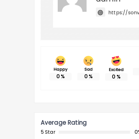
https://sonv
Happy
Sad
Excited
0
%
0
%
0
%
Average Rating
5 Star
0