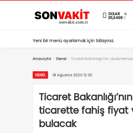
DOLAR
%
35,3498
Yeni bir menü ayarlamak için tıklayınız.
>
>
Anasayfa
Genel
Ticaret Bakanlığı’nın düzenlemesi
GENEL
18 Ağustos 2020 12:30
Ticaret Bakanlığı’nı
ticarette fahiş fiyat
bulacak