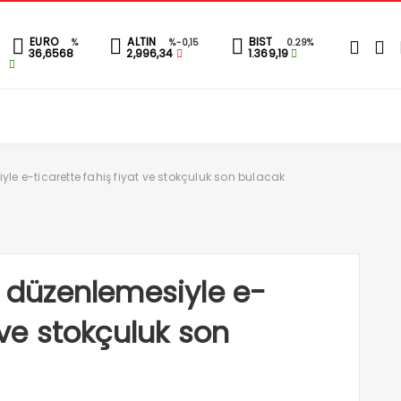
EURO
ALTIN
BIST
%
%-0,15
0.29%
36,6568
2,996,34
1.369,19
yle e-ticarette fahiş fiyat ve stokçuluk son bulacak
n düzenlemesiyle e-
 ve stokçuluk son