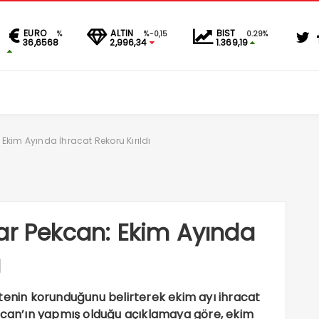
EURO
ALTIN
BIST
%
%-0,15
0.29%
36,6568
2,996,34
1.369,19
Ekim Ayında İhracat Rekoru Kırıldı
ar Pekcan: Ekim Ayında
ı
tenin korunduğunu belirterek ekim ayı ihracat
ekcan’ın yapmış olduğu açıklamaya göre, ekim