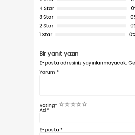
4 Star
0
3 Star
0
2 Star
0
1 Star
0
Bir yanıt yazın
E-posta adresiniz yayınlanmayacak.
Ge
Yorum
*
1
2
3
4
5
Rating
*
Ad
*
E-posta
*