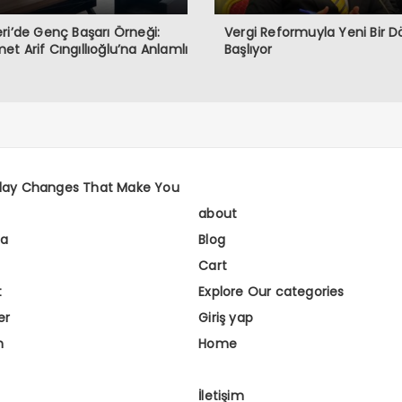
ri’de Genç Başarı Örneği:
Vergi Reformuyla Yeni Bir
t Arif Cıngıllıoğlu’na Anlamlı
Başlıyor
day Changes That Make You
about
fa
Blog
Cart
t
Explore Our categories
er
Giriş yap
m
Home
İletişim