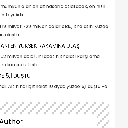
i mümkün olan en az hasarla atlatacak, en hızlı
 teyididir.
 19 milyar 729 milyon dolar oldu, ithalatın; yüzde
n oluştu.
ANI EN YÜKSEK RAKAMINA ULAŞTI
62 milyon dolar, ihracatın ithalatı karşılama
k rakamına ulaştı.
E 5,1 DÜŞTÜ
dı. Altın hariç ithalat 10 ayda yüzde 5,1 düştü ve
 Author