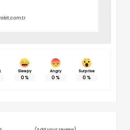
akit.com.tr
Sleepy
Angry
Surprise
d
0
%
0
%
0
%
%
(Add your review)