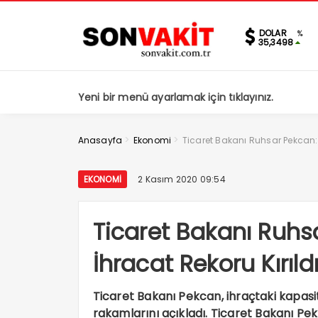
DOLAR
%
35,3498
Yeni bir menü ayarlamak için tıklayınız.
>
>
Anasayfa
Ekonomi
Ticaret Bakanı Ruhsar Pekcan: 
EKONOMI
2 Kasım 2020 09:54
Ticaret Bakanı Ruhs
İhracat Rekoru Kırıld
Ticaret Bakanı Pekcan, ihraçtaki kapasi
rakamlarını açıkladı. Ticaret Bakanı P