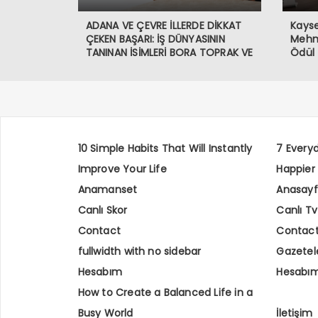
ADANA VE ÇEVRE İLLERDE DİKKAT
Kayse
ÇEKEN BAŞARI: İŞ DÜNYASININ
Mehme
TANINAN İSİMLERİ BORA TOPRAK VE
Ödül
MEHMET BATURAL
10 Simple Habits That Will Instantly
7 Every
Improve Your Life
Happier
Anamanset
Anasay
Canlı Skor
Canlı Tv
Contact
Contac
fullwidth with no sidebar
Gazetel
Hesabım
Hesabı
How to Create a Balanced Life in a
Busy World
İletişim