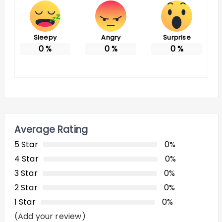
Sleepy
Angry
Surprise
0
%
0
%
0
%
Average Rating
5 Star
0%
4 Star
0%
3 Star
0%
2 Star
0%
1 Star
0%
(Add your review)