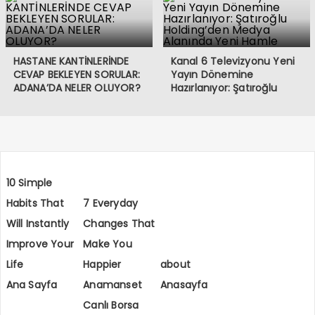
HASTANE KANTİNLERİNDE
Kanal 6 Televizyonu Yeni
CEVAP BEKLEYEN SORULAR:
Yayın Dönemine
ADANA’DA NELER OLUYOR?
Hazırlanıyor: Şatıroğlu
Holding’den Medya
Alanında Yeni Hamle
10 Simple
Habits That
7 Everyday
Will Instantly
Changes That
Improve Your
Make You
Life
Happier
about
Ana Sayfa
Anamanset
Anasayfa
Canlı Borsa