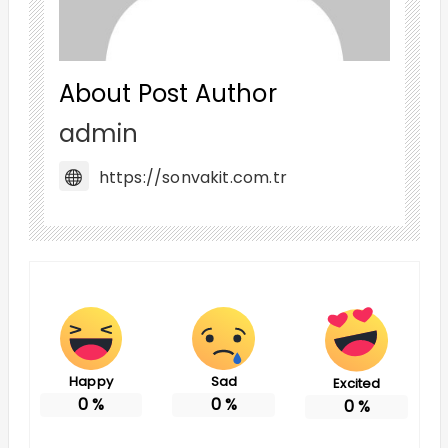
About Post Author
admin
https://sonvakit.com.tr
Happy
Sad
Excited
0
%
0
%
0
%