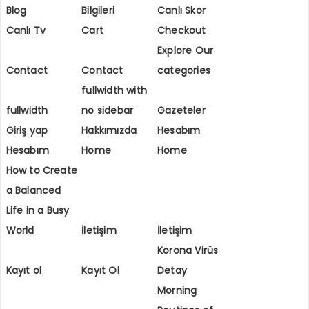
Blog
Bilgileri
Canlı Skor
Canlı Tv
Cart
Checkout
Explore Our
Contact
Contact
categories
fullwidth with
fullwidth
no sidebar
Gazeteler
Giriş yap
Hakkımızda
Hesabım
Hesabım
Home
Home
How to Create
a Balanced
Life in a Busy
World
İletişim
İletişim
Korona Virüs
Kayıt ol
Kayıt Ol
Detay
Morning