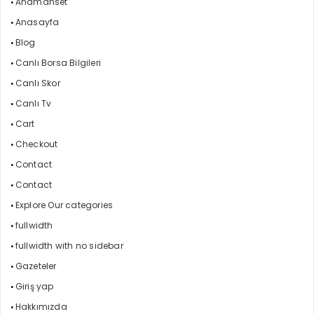
Anamanset
Anasayfa
Blog
Canlı Borsa Bilgileri
Canlı Skor
Canlı Tv
Cart
Checkout
Contact
Contact
Explore Our categories
fullwidth
fullwidth with no sidebar
Gazeteler
Giriş yap
Hakkımızda