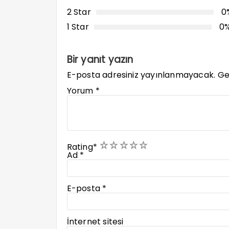
2 Star
0
1 Star
0
Bir yanıt yazın
E-posta adresiniz yayınlanmayacak.
Ge
Yorum
*
1
2
3
4
5
Rating
*
Ad
*
E-posta
*
İnternet sitesi