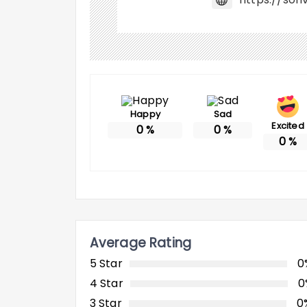
Happy
Sad
Excited
0
%
0
%
0
%
Average Rating
5 Star
0
4 Star
0
3 Star
0