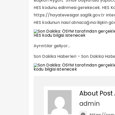
Başkan Aygün, “Sınav başvurusu yapaca
HES kodunu edinmesi gerekecek. HES Kodu 
https://hayatevesigar.saglik.gov.tr inter
HES kodunun nasıl alınacağına ilişkin gör
Ayrıntılar geliyor…
Son Dakika Haberleri – Son Dakika Hab
About Post
admin
https://sonv