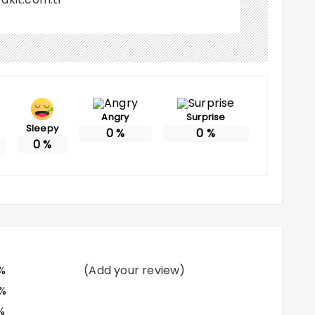
Angry
Surprise
Sleepy
0
%
0
%
0
%
%
(Add your review)
%
%