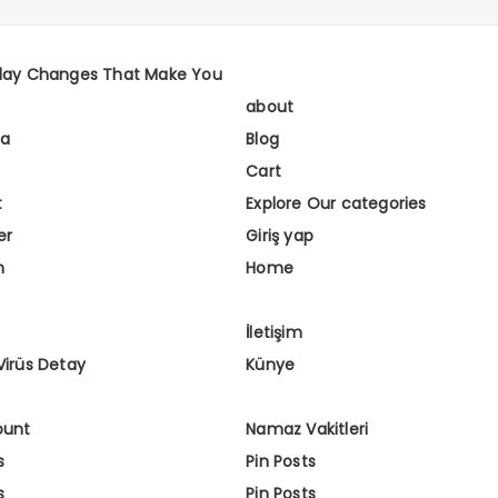
day Changes That Make You
about
fa
Blog
Cart
t
Explore Our categories
er
Giriş yap
m
Home
İletişim
Virüs Detay
Künye
ount
Namaz Vakitleri
s
Pin Posts
s
Pin Posts