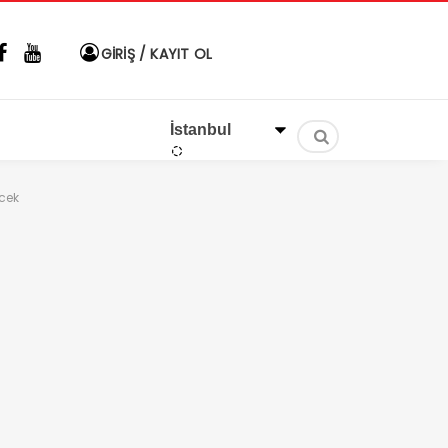
GİRİŞ / KAYIT OL
ecek