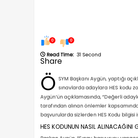
0
0
Read Time:
31 Second
Share
Ö
SYM Başkanı Aygün, yaptığı açık
sınavlarda adaylara HES kodu zorun
Aygün’ün açıklamasında, “Değerli aday
tarafından alınan önlemler kapsamında
başvurularda sizlerden HES Kodu bilgisi is
HES KODUNUN NASIL ALINACAĞINI 