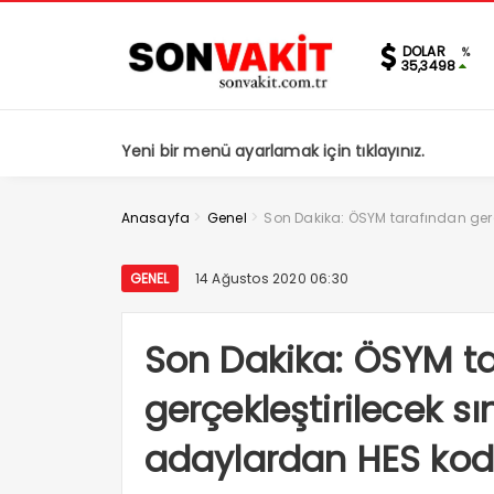
DOLAR
%
35,3498
Yeni bir menü ayarlamak için tıklayınız.
>
>
Anasayfa
Genel
Son Dakika: ÖSYM tarafından gerç
GENEL
14 Ağustos 2020 06:30
Son Dakika: ÖSYM t
gerçekleştirilecek s
adaylardan HES kodu