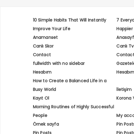
10 Simple Habits That Will Instantly
7 Every
Improve Your Life
Happier
Anamanset
Anasay
Canlı Skor
Canlı Tv
Contact
Contac
fullwidth with no sidebar
Gazetel
Hesabım
Hesabı
How to Create a Balanced Life in a
Busy World
İletişim
Kayıt Ol
Korona 
Morning Routines of Highly Successful
People
My acc
Örnek sayfa
Pin Post
Pin Posts
Pin Post