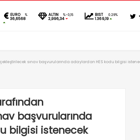
EURO
ALTIN
BIST
%
%-0,15
0.29%
36,6568
2,996,34
1.369,19
ekleştirilecek sınav başvurularında adaylardan HES kodu bilgisi isten
arafından
ınav başvurularında
 bilgisi istenecek