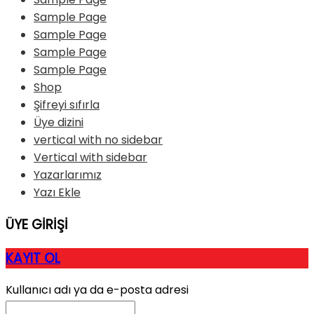
Sample Page
Sample Page
Sample Page
Sample Page
Shop
Şifreyi sıfırla
Üye dizini
vertical with no sidebar
Vertical with sidebar
Yazarlarımız
Yazı Ekle
ÜYE GİRİŞİ
KAYIT OL
Kullanıcı adı ya da e-posta adresi