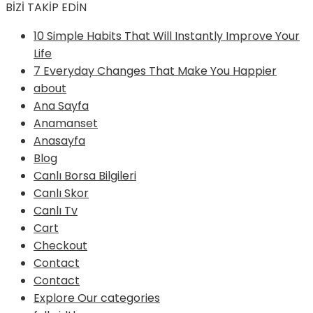
BİZİ TAKİP EDİN
10 Simple Habits That Will Instantly Improve Your
Life
7 Everyday Changes That Make You Happier
about
Ana Sayfa
Anamanset
Anasayfa
Blog
Canlı Borsa Bilgileri
Canlı Skor
Canlı Tv
Cart
Checkout
Contact
Contact
Explore Our categories