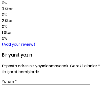
0%
3 Star
0%
2 Star
0%
1 Star
0%
(Add your review)
Bir yanıt yazın
E-posta adresiniz yayınlanmayacak.
Gerekli alanlar
*
ile işaretlenmişlerdir
Yorum
*