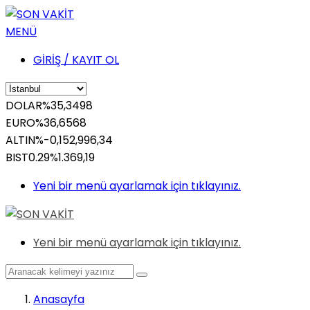
MENÜ
GİRİŞ / KAYIT OL
DOLAR
%
35,3498
EURO
%
36,6568
ALTIN
%-0,15
2,996,34
BIST
0.29%
1.369,19
Yeni bir menü ayarlamak için tıklayınız.
Yeni bir menü ayarlamak için tıklayınız.
Anasayfa