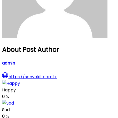
About Post Author
admin
https://sonvakit.com.tr
Happy
0
%
Sad
0
%