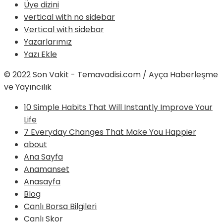
Üye dizini
vertical with no sidebar
Vertical with sidebar
Yazarlarımız
Yazı Ekle
© 2022 Son Vakit - Temavadisi.com / Ayça Haberleşme
ve Yayıncılık
10 Simple Habits That Will Instantly Improve Your
Life
7 Everyday Changes That Make You Happier
about
Ana Sayfa
Anamanset
Anasayfa
Blog
Canlı Borsa Bilgileri
Canlı Skor