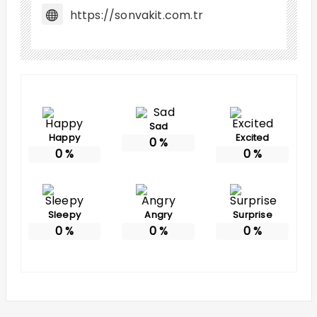
https://sonvakit.com.tr
Sad
Happy
Excited
0
%
0
%
0
%
Sleepy
Angry
Surprise
0
%
0
%
0
%