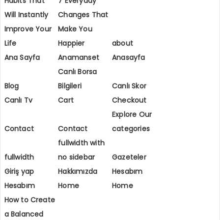
Habits That
7 Everyday
Will Instantly
Changes That
Improve Your
Make You
Life
Happier
about
Ana Sayfa
Anamanset
Anasayfa
Canlı Borsa
Blog
Bilgileri
Canlı Skor
Canlı Tv
Cart
Checkout
Explore Our
Contact
Contact
categories
fullwidth with
fullwidth
no sidebar
Gazeteler
Giriş yap
Hakkımızda
Hesabım
Hesabım
Home
Home
How to Create
a Balanced