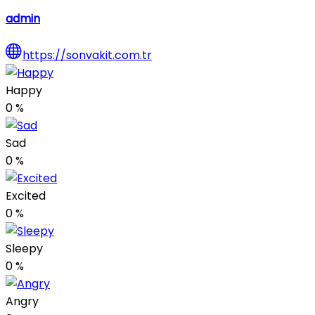
admin
https://sonvakit.com.tr
Happy
0
%
Sad
0
%
Excited
0
%
Sleepy
0
%
Angry