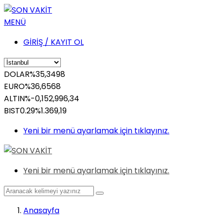
MENÜ
GİRİŞ / KAYIT OL
DOLAR
%
35,3498
EURO
%
36,6568
ALTIN
%-0,15
2,996,34
BIST
0.29%
1.369,19
Yeni bir menü ayarlamak için tıklayınız.
Yeni bir menü ayarlamak için tıklayınız.
Anasayfa