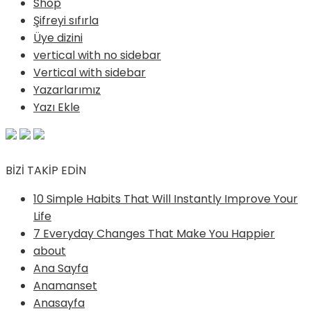
Shop
Şifreyi sıfırla
Üye dizini
vertical with no sidebar
Vertical with sidebar
Yazarlarımız
Yazı Ekle
BİZİ TAKİP EDİN
10 Simple Habits That Will Instantly Improve Your
Life
7 Everyday Changes That Make You Happier
about
Ana Sayfa
Anamanset
Anasayfa