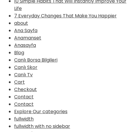
10 Simple Habits That Will Instantly Improve Your
Life
7 Everyday Changes That Make You Happier
about
Ana Sayfa
Anamanset
Anasayfa
Blog
Canlı Borsa Bilgileri
Canlı Skor
Canlı Tv
Cart
Checkout
Contact
Contact
Explore Our categories
fullwidth
fullwidth with no sidebar