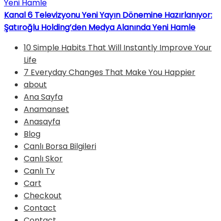
Kanal 6 Televizyonu Yeni Yayın Dönemine Hazırlanıyor:
Şatıroğlu Holding’den Medya Alanında Yeni Hamle
10 Simple Habits That Will Instantly Improve Your
Life
7 Everyday Changes That Make You Happier
about
Ana Sayfa
Anamanset
Anasayfa
Blog
Canlı Borsa Bilgileri
Canlı Skor
Canlı Tv
Cart
Checkout
Contact
Contact