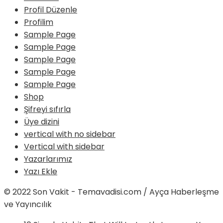
Profil Düzenle
Profilim
Sample Page
Sample Page
Sample Page
Sample Page
Sample Page
Shop
Şifreyi sıfırla
Üye dizini
vertical with no sidebar
Vertical with sidebar
Yazarlarımız
Yazı Ekle
© 2022 Son Vakit - Temavadisi.com / Ayça Haberleşme
ve Yayıncılık