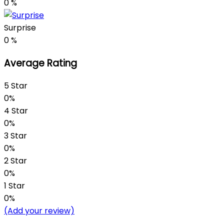
0
%
Surprise
0
%
Average Rating
5 Star
0%
4 Star
0%
3 Star
0%
2 Star
0%
1 Star
0%
(Add your review)