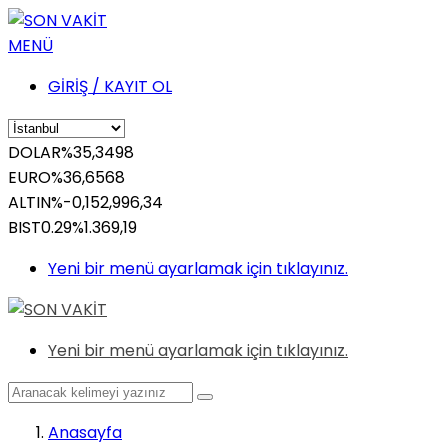
MENÜ
GİRİŞ / KAYIT OL
DOLAR
%
35,3498
EURO
%
36,6568
ALTIN
%-0,15
2,996,34
BIST
0.29%
1.369,19
Yeni bir menü ayarlamak için tıklayınız.
Yeni bir menü ayarlamak için tıklayınız.
Anasayfa