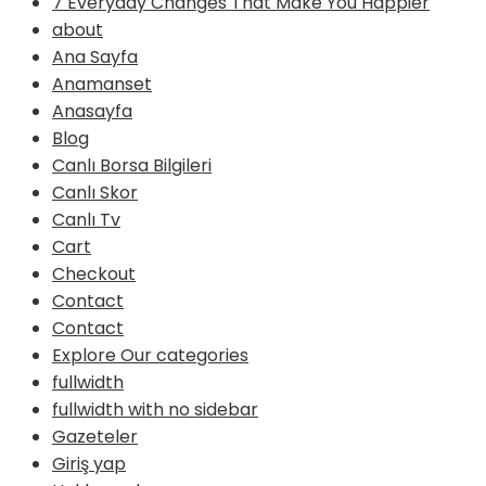
7 Everyday Changes That Make You Happier
about
Ana Sayfa
Anamanset
Anasayfa
Blog
Canlı Borsa Bilgileri
Canlı Skor
Canlı Tv
Cart
Checkout
Contact
Contact
Explore Our categories
fullwidth
fullwidth with no sidebar
Gazeteler
Giriş yap