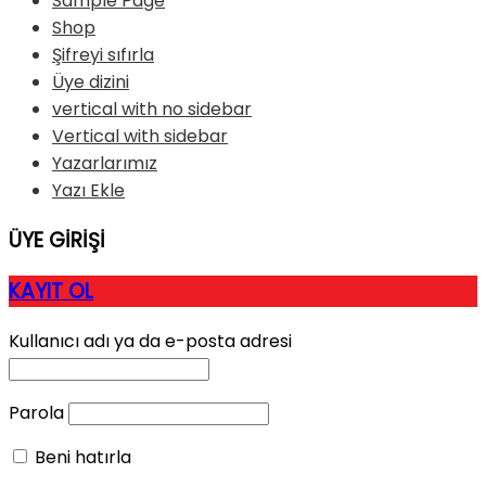
Sample Page
Shop
Şifreyi sıfırla
Üye dizini
vertical with no sidebar
Vertical with sidebar
Yazarlarımız
Yazı Ekle
ÜYE GİRİŞİ
KAYIT OL
Kullanıcı adı ya da e-posta adresi
Parola
Beni hatırla