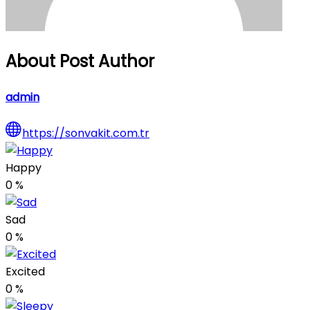
About Post Author
admin
https://sonvakit.com.tr
Happy
0
%
Sad
0
%
Excited
0
%