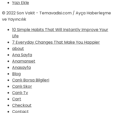
Yazı Ekle
© 2022 Son Vakit - Temavadisi.com / Ayça Haberleşme
ve Yayıncılık
10 Simple Habits That Will Instantly Improve Your
Life
7 Everyday Changes That Make You Happier
about
Ana Sayfa
Anamanset
Anasayfa
Blog
Canlı Borsa Bilgileri
Canlı Skor
Canlı Tv
Cart
Checkout
Contact