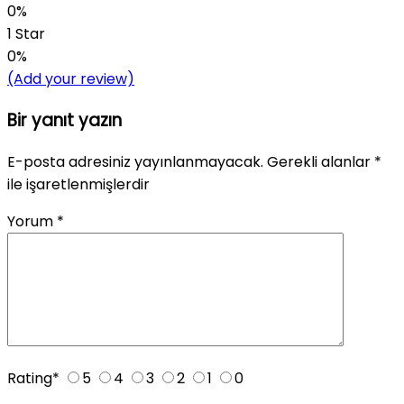
0%
1 Star
0%
(Add your review)
Bir yanıt yazın
E-posta adresiniz yayınlanmayacak.
Gerekli alanlar
*
ile işaretlenmişlerdir
Yorum
*
Rating
*
5
4
3
2
1
0