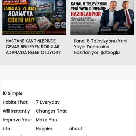
HASTANE KANTİNLERİNDE
Kanal 6 Televizyonu Yeni
CEVAP BEKLEYEN SORULAR:
Yayın Dönemine
ADANA’DA NELER OLUYOR?
Hazırlanıyor: Şatıroğlu
Holding’den Medya
Alanında Yeni Hamle
10 Simple
Habits That
7 Everyday
Will Instantly
Changes That
Improve Your
Make You
Life
Happier
about