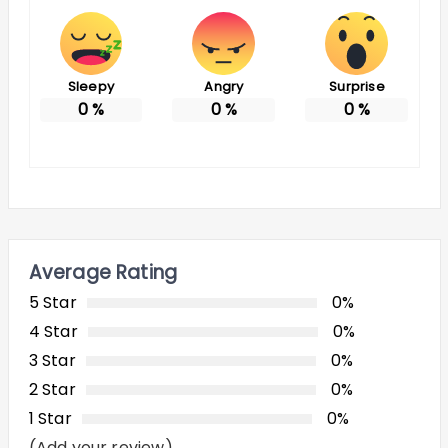
Sleepy
Angry
Surprise
0
%
0
%
0
%
Average Rating
5 Star
0%
4 Star
0%
3 Star
0%
2 Star
0%
1 Star
0%
(Add your review)