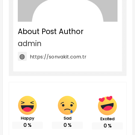
About Post Author
admin
https://sonvakit.com.tr
Happy
Sad
Excited
0
%
0
%
0
%