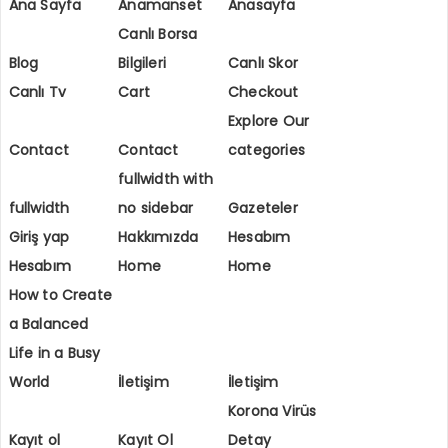
Ana Sayfa
Anamanset
Anasayfa
Canlı Borsa
Blog
Bilgileri
Canlı Skor
Canlı Tv
Cart
Checkout
Explore Our
Contact
Contact
categories
fullwidth with
fullwidth
no sidebar
Gazeteler
Giriş yap
Hakkımızda
Hesabım
Hesabım
Home
Home
How to Create
a Balanced
Life in a Busy
World
İletişim
İletişim
Korona Virüs
Kayıt ol
Kayıt Ol
Detay