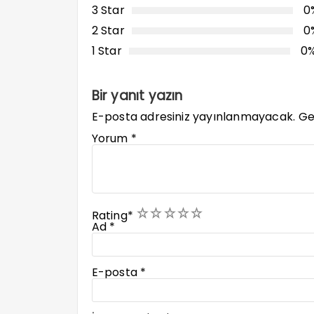
3 Star
0
2 Star
0
1 Star
0
Bir yanıt yazın
E-posta adresiniz yayınlanmayacak.
Ge
Yorum
*
1
2
3
4
5
Rating
*
Ad
*
E-posta
*