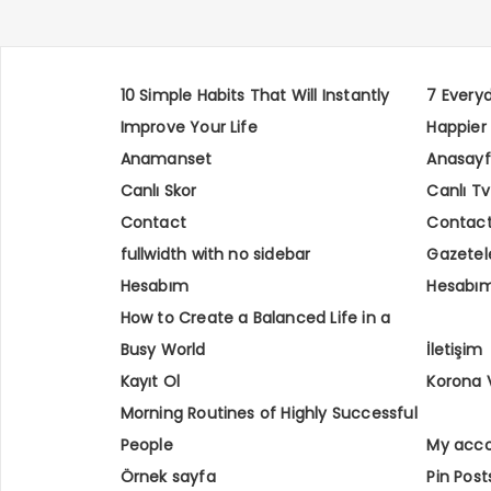
10 Simple Habits That Will Instantly
7 Every
Improve Your Life
Happier
Anamanset
Anasay
Canlı Skor
Canlı Tv
Contact
Contac
fullwidth with no sidebar
Gazetel
Hesabım
Hesabı
How to Create a Balanced Life in a
Busy World
İletişim
Kayıt Ol
Korona 
Morning Routines of Highly Successful
People
My acc
Örnek sayfa
Pin Post