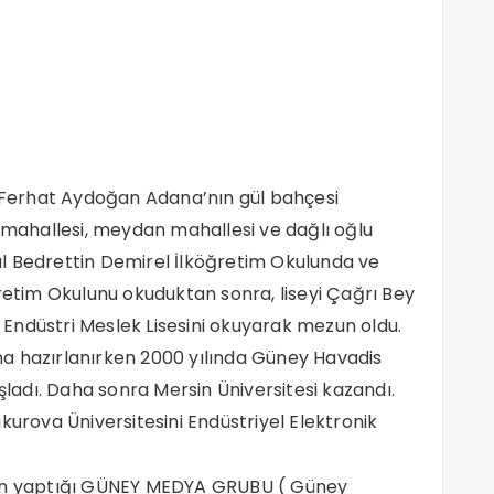
an Ferhat Aydoğan Adana’nın gül bahçesi
ahallesi, meydan mahallesi ve dağlı oğlu
l Bedrettin Demirel İlköğretim Okulunda ve
ğretim Okulunu okuduktan sonra, liseyi Çağrı Bey
ik Endüstri Meslek Lisesini okuyarak mezun oldu.
vına hazırlanırken 2000 yılında Güney Havadis
adı. Daha sonra Mersin Üniversitesi kazandı.
kurova Üniversitesini Endüstriyel Elektronik
’ın yaptığı GÜNEY MEDYA GRUBU ( Güney