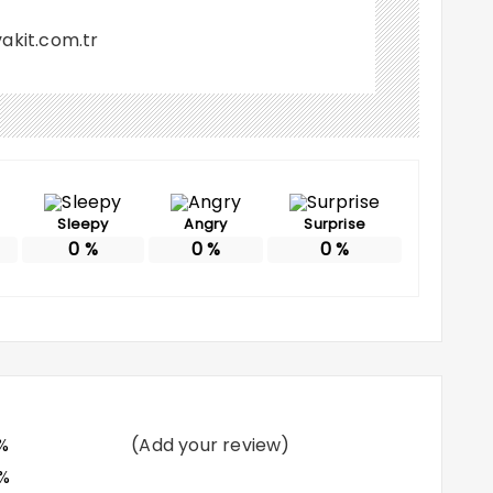
akit.com.tr
Sleepy
Angry
Surprise
0
%
0
%
0
%
%
(Add your review)
%