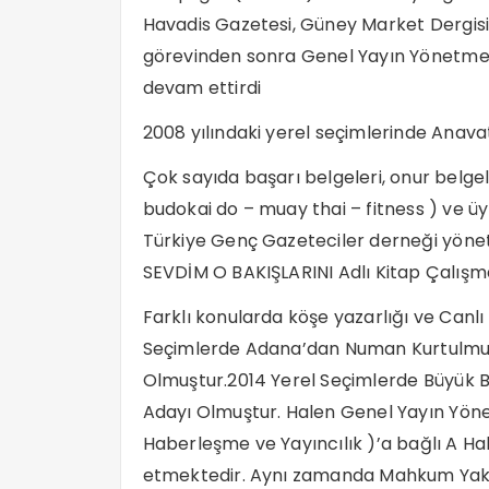
Havadis Gazetesi, Güney Market Dergisi
görevinden sonra Genel Yayın Yönetmeni
devam ettirdi
2008 yılındaki yerel seçimlerinde Anavat
Çok sayıda başarı belgeleri, onur belgeler
budokai do – muay thai – fitness ) ve 
Türkiye Genç Gazeteciler derneği yöne
SEVDİM O BAKIŞLARINI Adlı Kitap Çalışmas
Farklı konularda köşe yazarlığı ve Canlı
Seçimlerde Adana’dan Numan Kurtulmuş’u
Olmuştur.2014 Yerel Seçimlerde Büyük Bi
Adayı Olmuştur. Halen Genel Yayın Yönet
Haberleşme ve Yayıncılık )’a bağlı A H
etmektedir. Aynı zamanda Mahkum Yakı