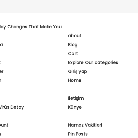
day Changes That Make You
about
fa
Blog
Cart
t
Explore Our categories
er
Giriş yap
m
Home
İletişim
Virüs Detay
Künye
ount
Namaz Vakitleri
s
Pin Posts