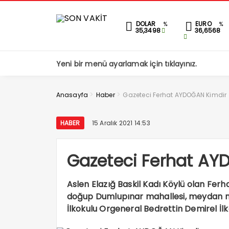
DOLAR
EURO
%
%
35,3498
36,6568
Yeni bir menü ayarlamak için tıklayınız.
>
>
Anasayfa
Haber
Gazeteci Ferhat AYDOĞAN Kimdir
HABER
15 Aralık 2021 14:53
Gazeteci Ferhat AY
Aslen Elazığ Baskil Kadı Köylü olan Fe
doğup Dumlupınar mahallesi, meydan ma
İlkokulu Orgeneral Bedrettin Demirel İl