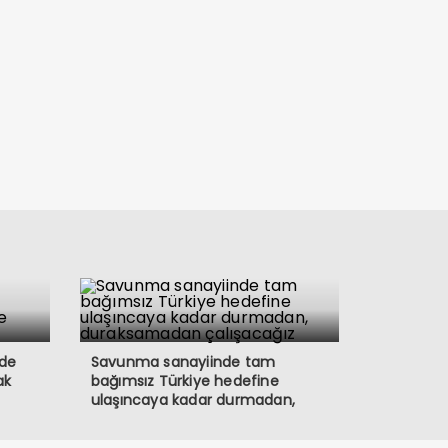
yde
Savunma sanayiinde tam
ak
bağımsız Türkiye hedefine
ulaşıncaya kadar durmadan,
duraksamadan çalışacağız