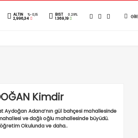
ALTIN
BIST
%-0,15
0.29%
GİR
2,996,34
1.369,19
DOĞAN Kimdir
rhat Aydoğan Adana’nın gül bahçesi mahallesinde
hallesi ve dağlı oğlu mahallesinde büyüdü.
köğretim Okulunda ve daha..