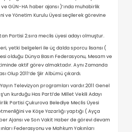
 ve GÜN-HA haber ajansı )’ında muhabirlik
 ve Yönetim Kurulu Üyesi seçilerek görevine
an Partisi 2.sıra meclis üyesi adayı olmuştur.
i, yetki belgeleri ile üç dalda sporcu lisansı (
üyesi olduğu Dünya Basın Federasyonu, Mesam ve
timinde aktif görev almaktadır. Aynı Zamanda
ı Olup 2011’de Şiir Albümü çıkardı.
 Yayın Televizyon programları vardır.2011 Genel
n kurduğu Has Parti’de Millet Vekili Adayı
rlik Partisi Çukurova Belediye Meclis Üyesi
menliğini ve Köşe Yazarlığı yaptığı ( Ayça
aber Ajansı ve Son Vakit Haber de görevi devam
nları Federasyonu ve Mahkum Yakınları