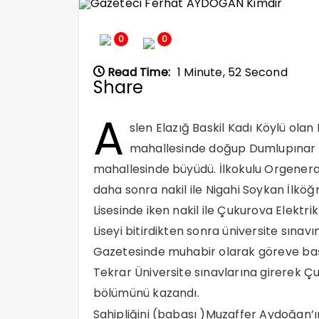
0
0
Read Time:
1 Minute, 52 Second
Share
A
slen Elazığ Baskil Kadı Köylü ol
mahallesinde doğup Dumlupınar m
mahallesinde büyüdü. İlkokulu Orgenera
daha sonra nakil ile Nigahi Soykan İlkö
Lisesinde iken nakil ile Çukurova Elektr
Liseyi bitirdikten sonra üniversite sına
Gazetesinde muhabir olarak göreve başl
Tekrar Üniversite sınavlarına girerek Çu
bölümünü kazandı.
Sahipliğini (babası )Muzaffer Aydoğan