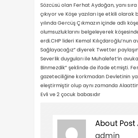
Sözcüsü olan Ferhat Aydoğan, yanı sıra A
çıkıyor ve Köşe yazıları işe etkili olara
yılında Gercüş Çıkmazın içinde adlı kö
olumsuzluklarını belgeleyerek köşesin
erdi.CHP lideri Kemal Kılıçdaroğlu’nun 
Sağlayacağız” diyerek Twetter paylaşım
Severlik duyguları ile Muhalefet’in avu
Binmezdik” şeklinde de ifade etmişti. F
gazeteciliğine korkmadan Devletinin ya
eleştirmiştir olup aynı zamanda Alaatti
Evli ve 2 çocuk babasıdır
About Post
admin