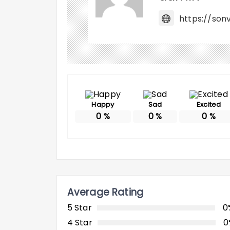
https://sonv
Happy
Sad
Excited
0
%
0
%
0
%
Average Rating
5 Star
0
4 Star
0