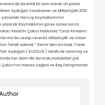
nkara’da da etkili bir isim olarak ön plana
k bilinen Aydoğan Vanatsever ve Milliyetçidir.2021
şe yazısında Gercüş Kaymakamı’nın
de yazarak Kaymakamın görev süresi sonra
avukatı Alaattin Çakıcı hakkında “Ceza Almasını
larına’da cevap vererek Milliyetçilik ve Vatan
katını Tehdit ederek “ Demir’den Korksak Trene
erhat Aydoğan ( KUZGUN ) lakabı ile tanınmış ve
nında her daim dik durarak,muhalefeti çok
n Çakıcı’nın manevi yeğeni ve Baş Danışmanıdır.
 Author