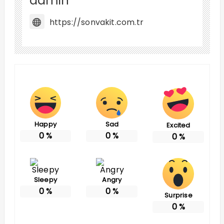
admin
https://sonvakit.com.tr
Happy
Sad
Excited
0
%
0
%
0
%
Sleepy
Angry
0
%
0
%
Surprise
0
%