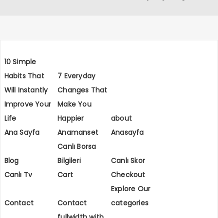
Holding’den Medya
Alanında Yeni Hamle
10 Simple
Habits That
7 Everyday
Will Instantly
Changes That
Improve Your
Make You
Life
Happier
about
Ana Sayfa
Anamanset
Anasayfa
Canlı Borsa
Blog
Bilgileri
Canlı Skor
Canlı Tv
Cart
Checkout
Explore Our
Contact
Contact
categories
fullwidth with