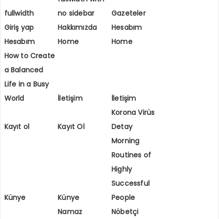
fullwidth
no sidebar
Gazeteler
Giriş yap
Hakkımızda
Hesabım
Hesabım
Home
Home
How to Create
a Balanced
Life in a Busy
World
İletişim
İletişim
Korona Virüs
Kayıt ol
Kayıt Ol
Detay
Morning
Routines of
Highly
Successful
Künye
Künye
People
Namaz
Nöbetçi