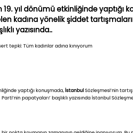
 19. yıl dönümü etkinliğinde yaptığı 
n kadına yönelik şiddet tartışmalar
lıklı yazısında..
kinliğinde yaptığı konuşmada,
İstanbul
Sözleşmesi’nin tartı
K Parti’nin papatyaları’ başlıklı yazısında İstanbul Sözleş
 bir nokta koymanın zamanının geldiğine inanıyorum. Bu mi