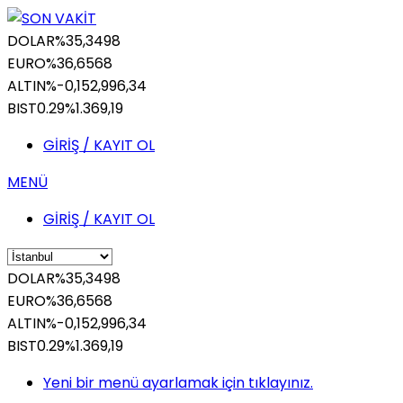
DOLAR
%
35,3498
EURO
%
36,6568
ALTIN
%-0,15
2,996,34
BIST
0.29%
1.369,19
GİRİŞ / KAYIT OL
MENÜ
GİRİŞ / KAYIT OL
DOLAR
%
35,3498
EURO
%
36,6568
ALTIN
%-0,15
2,996,34
BIST
0.29%
1.369,19
Yeni bir menü ayarlamak için tıklayınız.