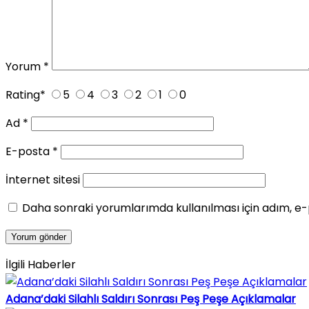
Yorum
*
Rating
*
5
4
3
2
1
0
Ad
*
E-posta
*
İnternet sitesi
Daha sonraki yorumlarımda kullanılması için adım, e-
İlgili Haberler
Adana’daki Silahlı Saldırı Sonrası Peş Peşe Açıklamalar