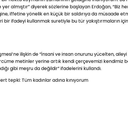
yer almıştır” diyerek sözlerine başlayan Erdoğan, “Biz her tü
ğine, iffetine yönelik en küçük bir saldırıya da müsaade etme
bir ifadeyi kullanmak suretiyle bu tür yakıştırmaların içi
esi’ne ilişkin de “İnsani ve insan onurunu yücelten, ail
cüme metinler yerine artık kendi çerçevemizi kendimiz be
dığı gibi meşru da değildir” ifadelerini kullandı.