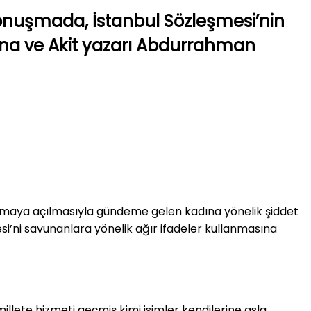
konuşmada, İstanbul Sözleşmesi’nin
ına ve Akit yazarı Abdurrahman
şmaya açılmasıyla gündeme gelen kadına yönelik şiddet
mesi’ni savunanlara yönelik ağır ifadeler kullanmasına
llete hizmeti geçmiş kimi isimler kendilerine asla