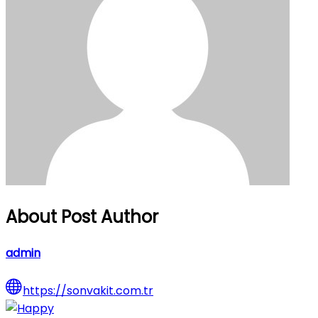
About Post Author
admin
https://sonvakit.com.tr