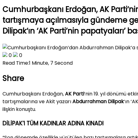
Cumhurbaşkanı Erdoğan, AK Parti‘nin
tartışmaya açılmasıyla gündeme gele
Dilipak‘ın ‘AK Parti’nin papatyaları’ baş
0
0
Read Time:
1 Minute, 7 Second
Share
Cumhurbaşkanı Erdoğan,
AK Parti
‘nin 19. yıl dönümü et
tartışmalarına ve Akit yazarı
Abdurrahman Dilipak
‘ın ‘A
ilişkin konuştu.
DİLİPAK’I TÜM KADINLAR ADINA KINADI
“Son dönemde özellikle yürütülen bazı tartışmalara artık