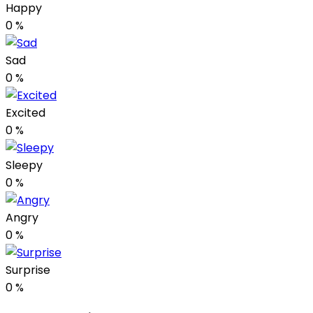
Happy
0
%
Sad
0
%
Excited
0
%
Sleepy
0
%
Angry
0
%
Surprise
0
%