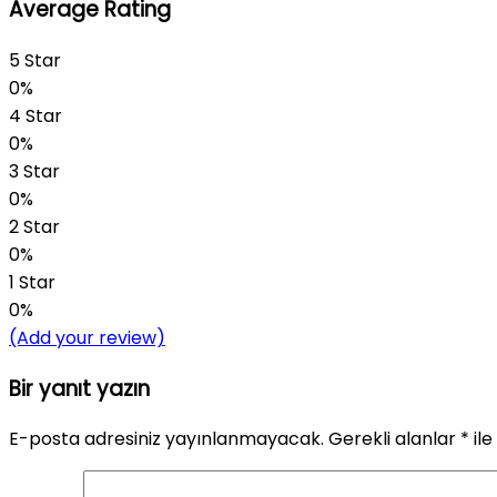
Average Rating
5 Star
0%
4 Star
0%
3 Star
0%
2 Star
0%
1 Star
0%
(Add your review)
Bir yanıt yazın
E-posta adresiniz yayınlanmayacak.
Gerekli alanlar
*
ile