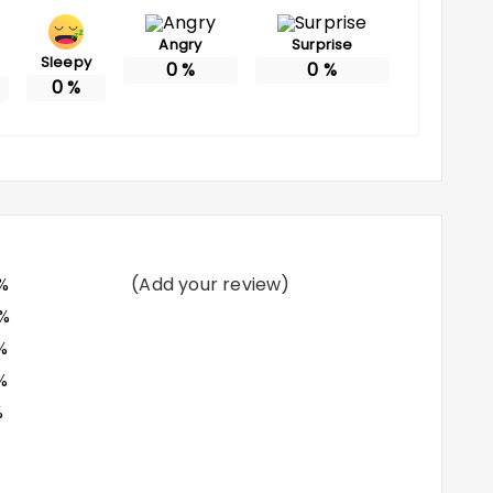
Angry
Surprise
Sleepy
0
%
0
%
0
%
%
(Add your review)
%
%
%
%