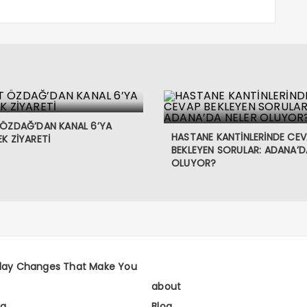
 ÖZDAĞ’DAN KANAL 6’YA
HASTANE KANTİNLERİNDE CE
K ZİYARETİ
BEKLEYEN SORULAR: ADANA’D
OLUYOR?
day Changes That Make You
about
fa
Blog