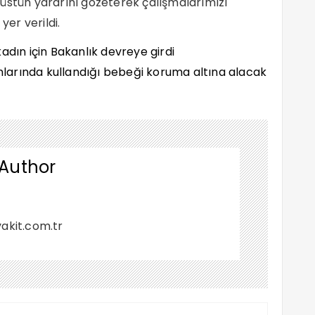
üstün yararını gözeterek çalışmalarımızı
er verildi.
 Author
akit.com.tr