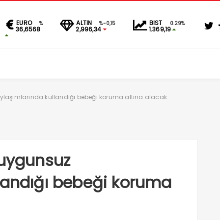
EURO
ALTIN
BIST
%
%-0,15
0.29%
36,6568
2,996,34
1.369,19
ylaşımlarında kullandığı bebeği koruma altına alacak
 uygunsuz
landığı bebeği koruma