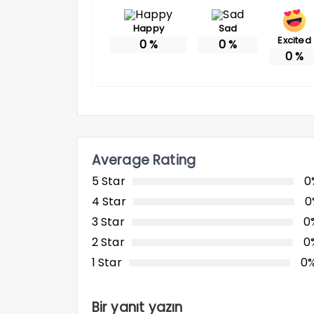
Happy
Sad
Excited
0
%
0
%
0
%
Average Rating
5 Star
0
4 Star
0
3 Star
0
2 Star
0
1 Star
0
Bir yanıt yazın