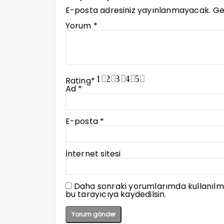
E-posta adresiniz yayınlanmayacak.
Ge
Yorum
*
1
2
3
4
5
Rating
*
Ad
*
E-posta
*
İnternet sitesi
Daha sonraki yorumlarımda kullanılma
bu tarayıcıya kaydedilsin.