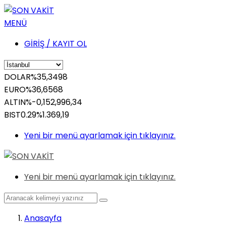
MENÜ
GİRİŞ / KAYIT OL
DOLAR
%
35,3498
EURO
%
36,6568
ALTIN
%-0,15
2,996,34
BIST
0.29%
1.369,19
Yeni bir menü ayarlamak için tıklayınız.
Yeni bir menü ayarlamak için tıklayınız.
Anasayfa