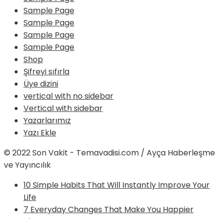
Sample Page
Sample Page
Sample Page
Sample Page
Shop
Şifreyi sıfırla
Üye dizini
vertical with no sidebar
Vertical with sidebar
Yazarlarımız
Yazı Ekle
© 2022 Son Vakit - Temavadisi.com / Ayça Haberleşme
ve Yayıncılık
10 Simple Habits That Will Instantly Improve Your
Life
7 Everyday Changes That Make You Happier