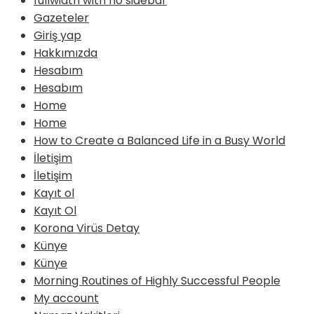
fullwidth with no sidebar
Gazeteler
Giriş yap
Hakkımızda
Hesabım
Hesabım
Home
Home
How to Create a Balanced Life in a Busy World
İletişim
İletişim
Kayıt ol
Kayıt Ol
Korona Virüs Detay
Künye
Künye
Morning Routines of Highly Successful People
My account