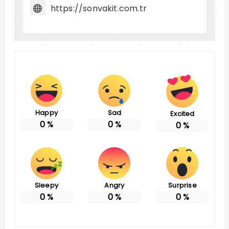
https://sonvakit.com.tr
Happy
Sad
Excited
0
%
0
%
0
%
Sleepy
Angry
Surprise
0
%
0
%
0
%