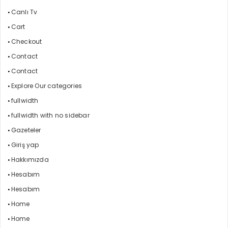
Canlı Tv
Cart
Checkout
Contact
Contact
Explore Our categories
fullwidth
fullwidth with no sidebar
Gazeteler
Giriş yap
Hakkımızda
Hesabım
Hesabım
Home
Home