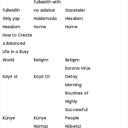
fullwidth with
fullwidth
no sidebar
Gazeteler
Giriş yap
Hakkımızda
Hesabım
Hesabım
Home
Home
How to Create
a Balanced
Life in a Busy
World
İletişim
İletişim
Korona Virüs
Kayıt ol
Kayıt Ol
Detay
Morning
Routines of
Highly
Successful
Künye
Künye
People
Namaz
Nöbetçi