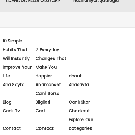
ADANA’DA NELER OLUYOR?
Hazırlanıyor: Şatıroğlu
Holding’den Medya
Alanında Yeni Hamle
10 Simple
Habits That
7 Everyday
Will Instantly
Changes That
Improve Your
Make You
Life
Happier
about
Ana Sayfa
Anamanset
Anasayfa
Canlı Borsa
Blog
Bilgileri
Canlı Skor
Canlı Tv
Cart
Checkout
Explore Our
Contact
Contact
categories