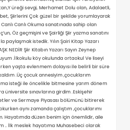
rtan,Y üreği sevgi, Merhamet Dolu olan, Adalaetli,
bet, Şiirlerini Çok güzel bir şekilde yorumlayarak
e Canlı Canlı Okuma sanatınada sahip olan
’un, Öz geçmişini ve Şairliği Şiir yazma sanatını
a paylaşmak istedik. Yılın Şairi Kitap Yazarı
AŞK NEDİR Şiir Kitabın Yazarı Sayın Zeynep
yum .İlkokulu köy okulunda ortaokul Ve liseyi
ken yaşta evlenmem dolayısı ile belirli bir süre
aldım .Üç çocuk annesiyim ,çocuklarım
a isteği ile öncelikle bitmesine yarım dönem
ra üniversite sınavlarına girdim .Eskişehir
etler ve Sermaye Piyasası bölümünü bitirerek
e okurken aynı zamanda çalıştım ,çocuklarımı
m. Hayatımda düzen benim için önemlidir, aile
 .. İlk meslek hayatıma Muhasebeci olarak