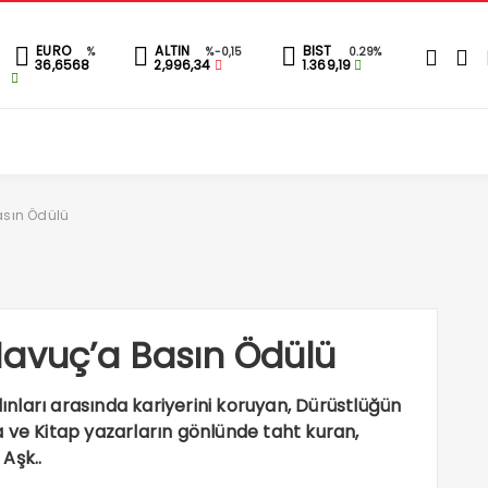
EURO
ALTIN
BIST
%
%-0,15
0.29%
36,6568
2,996,34
1.369,19
asın Ödülü
Havuç’a Basın Ödülü
dınları arasında kariyerini koruyan, Dürüstlüğün
 ve Kitap yazarların gönlünde taht kuran,
 Aşk..