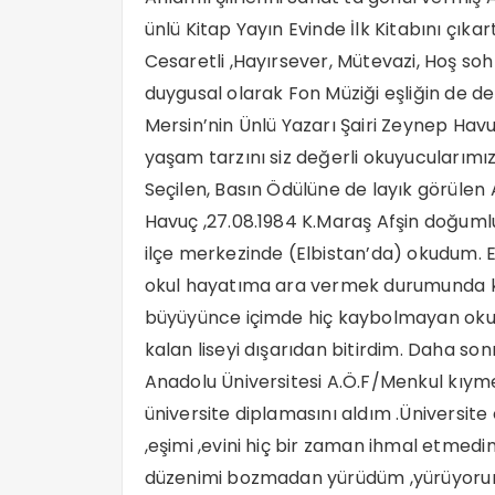
ünlü Kitap Yayın Evinde İlk Kitabını çıka
Cesaretli ,Hayırsever, Mütevazi, Hoş soh
duygusal olarak Fon Müziği eşliğin de d
Mersin’nin Ünlü Yazarı Şairi Zeynep Havuç
yaşam tarzını siz değerli okuyucularımızl
Seçilen, Basın Ödülüne de layık görülen 
Havuç ,27.08.1984 K.Maraş Afşin doğumlu
ilçe merkezinde (Elbistan’da) okudum. Er
okul hayatıma ara vermek durumunda k
büyüyünce içimde hiç kaybolmayan okum
kalan liseyi dışarıdan bitirdim. Daha son
Anadolu Üniversitesi A.Ö.F/Menkul kıym
üniversite diplamasını aldım .Üniversit
,eşimi ,evini hiç bir zaman ihmal etmedi
düzenimi bozmadan yürüdüm ,yürüyorum