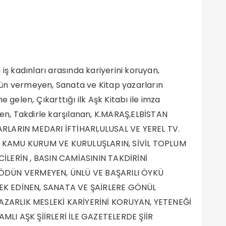
ı iş kadınları arasında kariyerini koruyan,
dün vermeyen, Sanata ve Kitap yazarların
 gelen, Çıkarttığı ilk Aşk Kitabı ile imza
n, Takdirle karşılanan, K.MARAŞ,ELBİSTAN
RLARIN MEDARI İFTİHARI,ULUSAL VE YEREL TV.
İN, KAMU KURUM VE KURULUŞLARIN, SİVİL TOPLUM
İLERİN , BASIN CAMİASININ TAKDİRİNİ
 ÖDÜN VERMEYEN, ÜNLÜ VE BAŞARILI ÖYKÜ
EK EDİNEN, SANATA VE ŞAİRLERE GÖNÜL
ZARLIK MESLEKİ KARİYERİNİ KORUYAN, YETENEĞİ
LAMLI AŞK ŞİİRLERİ İLE GAZETELERDE ŞİİR