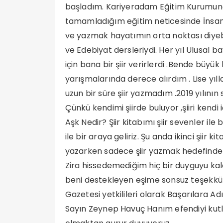
başladım. Kariyeradam Eğitim Kurumund
tamamladığım eğitim neticesinde İnsa
ve yazmak hayatımın orta noktası diyebi
ve Edebiyat dersleriydi. Her yıl Ulus
için bana bir şiir verirlerdi .Bende büy
yarışmalarında derece alırdım . Lise yıl
uzun bir süre şiir yazmadım .2019 yılının
Çünkü kendimi şiirde buluyor ,şiiri kend
Aşk Nedir? Şiir kitabımı şiir sevenler il
ile bir araya geliriz. Şu anda ikinci şiir ki
yazarken sadece şiir yazmak hedefinde d
Zira hissedemediğim hiç bir duyguyu 
beni destekleyen eşime sonsuz teşekkür
Gazetesi yetkilileri olarak Başarılara Ad
Sayın Zeynep Havuç Hanım efendiyi kutlu