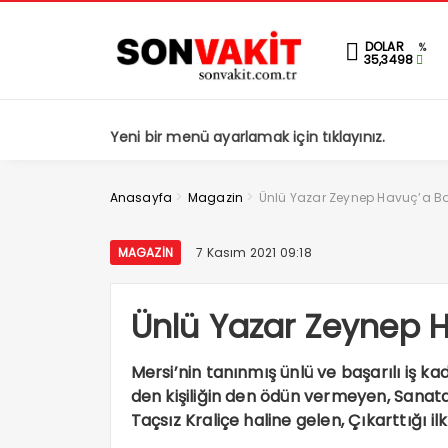
DOLAR
%
35,3498
Yeni bir menü ayarlamak için tıklayınız.
>
>
Anasayfa
Magazin
Ünlü Yazar Zeynep Havuç’a B
MAGAZIN
7 Kasım 2021 09:18
Ünlü Yazar Zeynep 
Mersi’nin tanınmış ünlü ve başarılı iş ka
den kişiliğin den ödün vermeyen, Sanata
Taçsız Kraliçe haline gelen, Çıkarttığı ilk