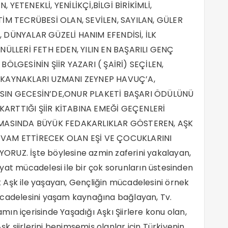
 YETENEKLİ, YENİLİKÇİ,BİLGİ BİRİKİMLİ,
TİM TECRÜBESİ OLAN, SEVİLEN, SAYILAN, GÜLER
, DÜNYALAR GÜZELİ HANIM EFENDİSİ, İLK
ÖNÜLLERİ FETH EDEN, YILIN EN BAŞARILI GENÇ
LGESİNİN ŞİİR YAZARI ( ŞAİRİ) SEÇİLEN,
N KAYNAKLARI UZMANI ZEYNEP HAVUÇ’A,
BASIN GECESİN’DE,ONUR PLAKETİ BAŞARI ÖDÜLÜNÜ
KARTTIĞI ŞİİR KİTABINA EMEĞİ GEÇENLERİ
ARTMASINDA BÜYÜK FEDAKARLIKLAR GÖSTEREN, AŞK
DEVAM ETTİRECEK OLAN EŞİ VE ÇOCUKLARINI
RUZ. İşte böylesine azmin zaferini yakalayan,
yat mücadelesi ile bir çok sorunların üstesinden
 Aşk ile yaşayan, Gençliğin mücadelesini örnek
ücadelesini yaşam kaynağına bağlayan, Tv.
ın içerisinde Yaşadığı Aşkı Şiirlere konu olan,
şk şiirlerini benimsemiş olanlar için Türkiyenin