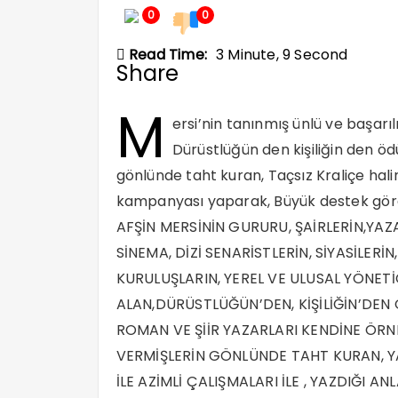
0
0
Read Time:
3 Minute, 9 Second
Share
M
ersi’nin tanınmış ünlü ve başarıl
Dürüstlüğün den kişiliğin den ö
gönlünde taht kuran, Taçsız Kraliçe haline
kampanyası yaparak, Büyük destek göre
AFŞİN MERSİNİN GURURU, ŞAİRLERİN,YAZA
SİNEMA, DİZİ SENARİSTLERİN, SİYASİLER
KURULUŞLARIN, YEREL VE ULUSAL YÖNETİC
ALAN,DÜRÜSTLÜĞÜN’DEN, KİŞİLİĞİN’DEN
ROMAN VE ŞİİR YAZARLARI KENDİNE ÖRN
VERMİŞLERİN GÖNLÜNDE TAHT KURAN, YA
İLE AZİMLİ ÇALIŞMALARI İLE , YAZDIĞI AN