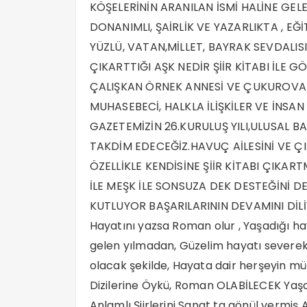
KÖŞELERİNİN ARANILAN İSMİ HALİNE GELEN,
DONANIMLI, ŞAİRLİK VE YAZARLIKTA , EĞİ
YÜZLÜ, VATAN,MİLLET, BAYRAK SEVDALISI
ÇIKARTTIĞI AŞK NEDİR ŞİİR KİTABI İLE G
ÇALIŞKAN ÖRNEK ANNESİ VE ÇUKUROVA BÖ
MUHASEBECİ, HALKLA İLİŞKİLER VE İNSA
GAZETEMİZİN 26.KURULUŞ YILI,ULUSAL 
TAKDİM EDECEĞİZ.HAVUÇ AİLESİNİ VE ÇI
ÖZELLİKLE KENDİSİNE ŞİİR KİTABI ÇIK
İLE MEŞK İLE SONSUZA DEK DESTEĞİNİ 
KUTLUYOR BAŞARILARININ DEVAMINI DİLİYO
Hayatını yazsa Roman olur , Yaşadığı ha
gelen yılmadan, Güzelim hayatı severek
olacak şekilde, Hayata dair herşeyin m
Dizilerine Öykü, Roman OLABİLECEK Yaşam
Anlamlı Şiirlerini Sanat ta gönül vermiş A