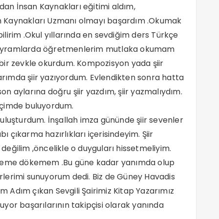
an İnsan Kaynakları eğitimi aldım,
n Kaynakları Uzmanı olmayı başardım .Okumak
lirim .Okul yıllarında en sevdiğim ders Türkçe
al bayramlarda öğretmenlerim mutlaka okumam
ük bir zevkle okurdum. Kompozisyon yada şiir
larımda şiir yazıyordum. Evlendikten sonra hatta
 son aylarına doğru şiir yazdım, şiir yazmalıydım.
i içimde buluyordum.
e buluşturdum. İnşallah imza gününde şiir sevenler
tabı çıkarma hazırlıkları içerisindeyim. Şiir
eğilim ,öncelikle o duyguları hissetmeliyim.
kaleme dökemem .Bu güne kadar yanımda olup
lerimi sunuyorum dedi. Biz de Güney Havadis
ım Adım çıkan Sevgili Şairimiz Kitap Yazarımız
yor başarılarının takipçisi olarak yanında