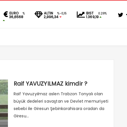
EURO
ALTIN
BIST
%
%-0,15
0.29%
36,6568
2,996,34
1.369,19
Raif YAVUZYILMAZ kimdir ?
Raif Yavuzyılmaz aslen Trabzon Tonyalı olan
büyük dedeleri savaştan ve Devlet memuriyeti
sebebi ile Giresun Şebinkarahisara oradan da
Giresu...