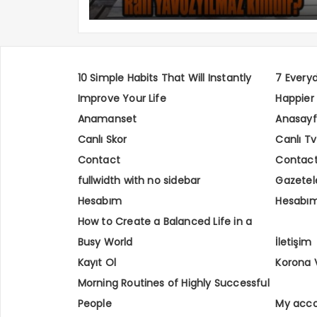
10 Simple Habits That Will Instantly
7 Every
Improve Your Life
Happier
Anamanset
Anasay
Canlı Skor
Canlı Tv
Contact
Contac
fullwidth with no sidebar
Gazetel
Hesabım
Hesabı
How to Create a Balanced Life in a
Busy World
İletişim
Kayıt Ol
Korona 
Morning Routines of Highly Successful
People
My acc