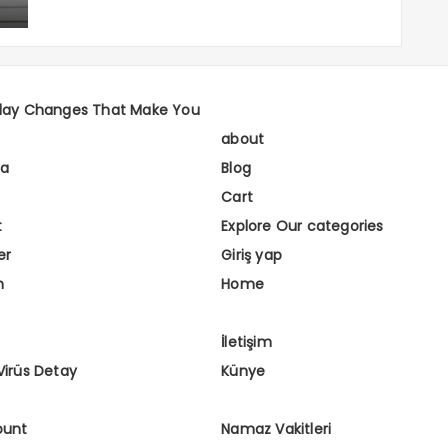
day Changes That Make You
about
fa
Blog
Cart
t
Explore Our categories
er
Giriş yap
m
Home
İletişim
Virüs Detay
Künye
ount
Namaz Vakitleri