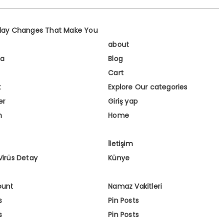
day Changes That Make You
about
fa
Blog
Cart
t
Explore Our categories
er
Giriş yap
m
Home
İletişim
Virüs Detay
Künye
ount
Namaz Vakitleri
s
Pin Posts
s
Pin Posts