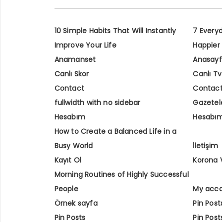
10 Simple Habits That Will Instantly
7 Every
Improve Your Life
Happier
Anamanset
Anasay
Canlı Skor
Canlı Tv
Contact
Contac
fullwidth with no sidebar
Gazetel
Hesabım
Hesabı
How to Create a Balanced Life in a
Busy World
İletişim
Kayıt Ol
Korona 
Morning Routines of Highly Successful
People
My acc
Örnek sayfa
Pin Post
Pin Posts
Pin Post