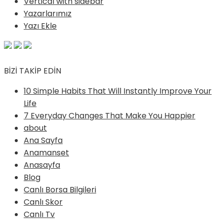
Vertical with sidebar
Yazarlarımız
Yazı Ekle
BİZİ TAKİP EDİN
10 Simple Habits That Will Instantly Improve Your
Life
7 Everyday Changes That Make You Happier
about
Ana Sayfa
Anamanset
Anasayfa
Blog
Canlı Borsa Bilgileri
Canlı Skor
Canlı Tv