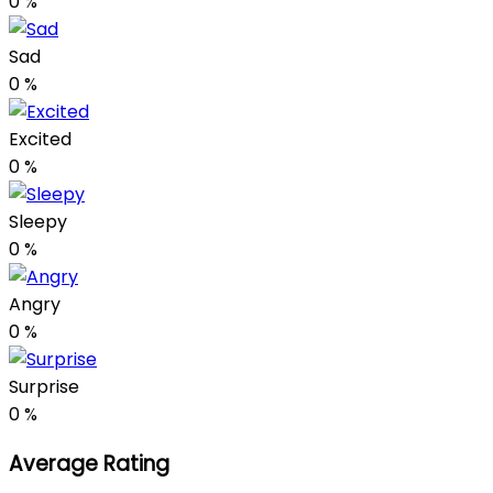
0
%
Sad
0
%
Excited
0
%
Sleepy
0
%
Angry
0
%
Surprise
0
%
Average Rating