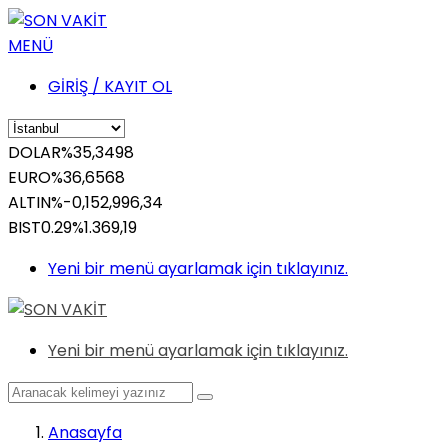
MENÜ
GİRİŞ / KAYIT OL
DOLAR
%
35,3498
EURO
%
36,6568
ALTIN
%-0,15
2,996,34
BIST
0.29%
1.369,19
Yeni bir menü ayarlamak için tıklayınız.
Yeni bir menü ayarlamak için tıklayınız.
Anasayfa