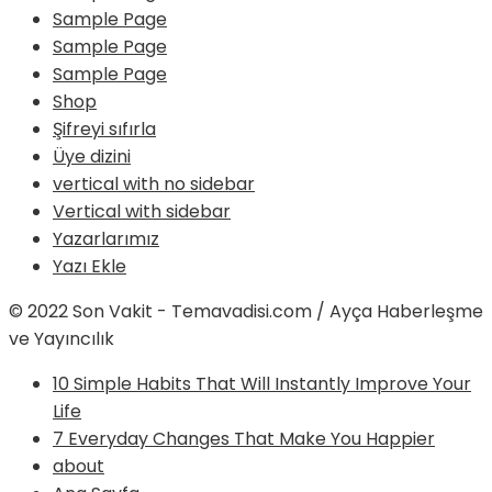
Sample Page
Sample Page
Sample Page
Shop
Şifreyi sıfırla
Üye dizini
vertical with no sidebar
Vertical with sidebar
Yazarlarımız
Yazı Ekle
© 2022 Son Vakit - Temavadisi.com / Ayça Haberleşme
ve Yayıncılık
10 Simple Habits That Will Instantly Improve Your
Life
7 Everyday Changes That Make You Happier
about