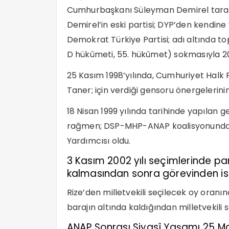
Cumhurbaşkanı Süleyman Demirel tarafı
Demirel’in eski partisi; DYP’den kendine y
Demokrat Türkiye Partisi; adı altında
D hükûmeti, 55. hükûmet) sokmasıyla 2
25 Kasım 1998’yılında, Cumhuriyet Halk 
Taner; için verdiği gensoru önergelerini
18 Nisan 1999 yılında tarihinde yapılan 
rağmen; DSP-MHP-ANAP koalisyonunda 
Yardımcısı oldu.
3 Kasım 2002 yılı seçimlerinde part
kalmasından sonra görevinden isti
Rize’den milletvekili seçilecek oy oran
barajın altında kaldığından milletvekili 
ANAP Sonrası Siyasî Yaşamı 25 Ma