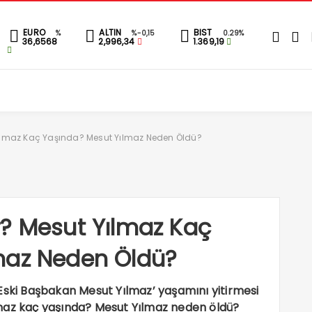
EURO
ALTIN
BIST
%
%-0,15
0.29%
36,6568
2,996,34
1.369,19
Yılmaz Kaç Yaşında? Mesut Yılmaz Neden Öldü?
r? Mesut Yılmaz Kaç
maz Neden Öldü?
Eski Başbakan Mesut Yılmaz’ yaşamını yitirmesi
lmaz kaç yaşında? Mesut Yılmaz neden öldü?