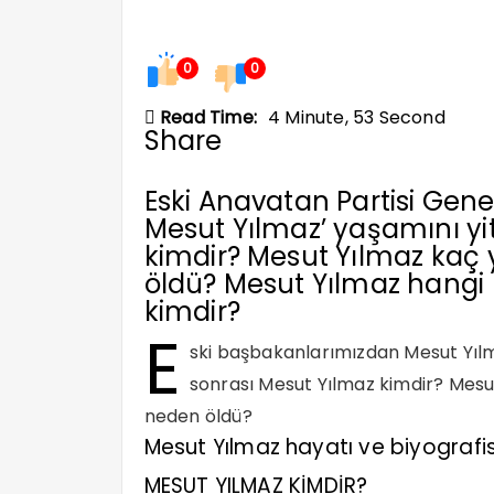
0
0
Read Time:
4 Minute, 53 Second
Share
Eski Anavatan Partisi Gen
Mesut Yılmaz’ yaşamını yi
kimdir? Mesut Yılmaz kaç
öldü? Mesut Yılmaz hangi p
kimdir?
E
ski başbakanlarımızdan Mesut Yıl
sonrası Mesut Yılmaz kimdir? Mesu
neden öldü?
Mesut Yılmaz hayatı ve biyografis
MESUT YILMAZ KİMDİR?