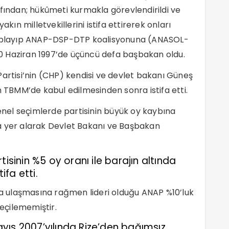
ndan; hükûmeti kurmakla görevlendirildi ve
akın milletvekillerini istifa ettirerek onları
 toplayıp ANAP-DSP-DTP koalisyonuna (ANASOL-
0 Haziran 1997’de üçüncü defa başbakan oldu.
Partisi’nin (CHP) kendisi ve devlet bakanı Güneş
n TBMM’de kabul edilmesinden sonra istifa etti.
genel seçimlerde partisinin büyük oy kaybına
yer alarak Devlet Bakanı ve Başbakan
isinin %5 oy oranı ile barajın altında
fa etti.
ına ulaşmasına rağmen lideri olduğu ANAP %10’luk
seçilememiştir.
yıs 2007’yılında Rize’den bağımsız