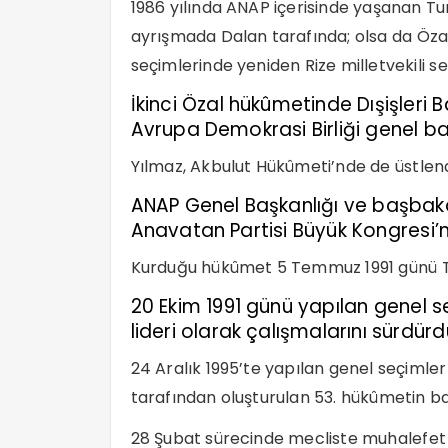
1986 yılında ANAP içerisinde yaşanan Tu
ayrışmada Dalan tarafında; olsa da Özal
seçimlerinde yeniden Rize milletvekili seç
İkinci Özal hükûmetinde Dışişleri 
Avrupa Demokrasi Birliği genel ba
Yılmaz, Akbulut Hükûmeti’nde de üstlendi
ANAP Genel Başkanlığı ve başbakanl
Anavatan Partisi Büyük Kongresi’n
Kurduğu hükûmet 5 Temmuz 1991 günü T
20 Ekim 1991 günü yapılan genel 
lideri olarak çalışmalarını sürdürd
24 Aralık 1995’te yapılan genel seçimler 
tarafından oluşturulan 53. hükûmetin b
28 Şubat sürecinde mecliste muhalefet m