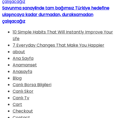
Savunma sanayiinde tam bağımsız Türkiye hedefine
ulaşıncaya kadar durmadan, duraksamadan
çalışacağız
10 Simple Habits That Will Instantly Improve Your
Life
7 Everyday Changes That Make You Happier
about
Ana Sayfa
Anamanset
Anasayfa
Blog
Canlı Borsa Bilgileri
Canlı Skor
Canlı Tv
Cart
Checkout
Contact