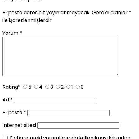
E-posta adresiniz yayınlanmayacak.
Gerekli alanlar
*
ile işaretlenmişlerdir
Yorum
*
Rating
*
5
4
3
2
1
0
Ad
*
E-posta
*
İnternet sitesi
Daha sonraki yorumlarımda kullanılması için adım,