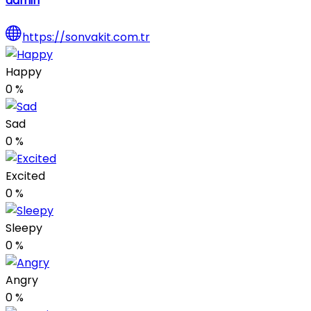
admin
https://sonvakit.com.tr
Happy
0
%
Sad
0
%
Excited
0
%
Sleepy
0
%
Angry
0
%