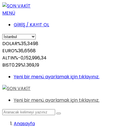
MENÜ
GİRİŞ / KAYIT OL
DOLAR
%
35,3498
EURO
%
36,6568
ALTIN
%-0,15
2,996,34
BIST
0.29%
1.369,19
Yeni bir menü ayarlamak için tıklayınız.
Yeni bir menü ayarlamak için tıklayınız.
Anasayfa