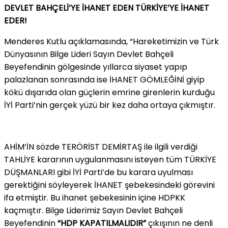
DEVLET BAHÇELİ’YE İHANET EDEN TÜRKİYE’YE İHANET
EDER!
Menderes Kutlu açıklamasında, “Hareketimizin ve Türk
Dünyasının Bilge Lideri Sayın Devlet Bahçeli
Beyefendinin gölgesinde yıllarca siyaset yapıp
palazlanan sonrasında ise İHANET GÖMLEĞİNİ giyip
kökü dışarıda olan güçlerin emrine girenlerin kurduğu
İYİ Parti’nin gerçek yüzü bir kez daha ortaya çıkmıştır.
AHİM’İN sözde TERÖRİST DEMİRTAŞ ile ilgili verdiği
TAHLİYE kararının uygulanmasını isteyen tüm TÜRKİYE
DÜŞMANLARI gibi İYİ Parti’de bu karara uyulması
gerektiğini söyleyerek İHANET şebekesindeki görevini
ifa etmiştir. Bu ihanet şebekesinin içine HDPKK
kaçmıştır. Bilge Liderimiz Sayın Devlet Bahçeli
Beyefendinin
“HDP KAPATILMALIDIR”
çıkışının ne denli