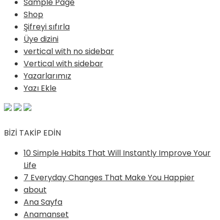
Sample Page
Shop
Şifreyi sıfırla
Üye dizini
vertical with no sidebar
Vertical with sidebar
Yazarlarımız
Yazı Ekle
BİZİ TAKİP EDİN
10 Simple Habits That Will Instantly Improve Your
Life
7 Everyday Changes That Make You Happier
about
Ana Sayfa
Anamanset