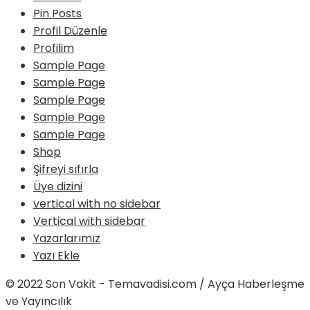
Pin Posts
Profil Düzenle
Profilim
Sample Page
Sample Page
Sample Page
Sample Page
Sample Page
Shop
Şifreyi sıfırla
Üye dizini
vertical with no sidebar
Vertical with sidebar
Yazarlarımız
Yazı Ekle
© 2022 Son Vakit - Temavadisi.com / Ayça Haberleşme
ve Yayıncılık