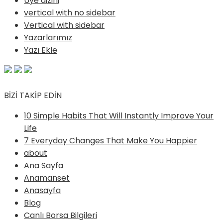
Üye dizini
vertical with no sidebar
Vertical with sidebar
Yazarlarımız
Yazı Ekle
BİZİ TAKİP EDİN
10 Simple Habits That Will Instantly Improve Your
Life
7 Everyday Changes That Make You Happier
about
Ana Sayfa
Anamanset
Anasayfa
Blog
Canlı Borsa Bilgileri