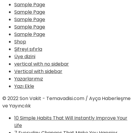
Sample Page
Sample Page
Sample Page
Sample Page
Sample Page
Shop
Şifreyi sıfırla
Üye dizini
vertical with no sidebar
Vertical with sidebar
Yazarlarımız
Yazı Ekle
© 2022 Son Vakit - Temavadisi.com / Ayça Haberleşme
ve Yayıncılık
10 Simple Habits That Will Instantly Improve Your
Life
7 Everyday Changes That Make You Happier