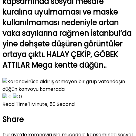
kapsamında sosyal mesafe
kuralına uyulmaması ve maske
kullanılmaması nedeniyle artan
vaka sayılarına rağmen İstanbul‘da
yine dehşete düşüren görüntüler
ortaya çıktı. HALAY ÇEKİP, GÖBEK
ATTILAR Mega kentte düğün..
0
0
Read Time:
1 Minute, 50 Second
Share
Türkiye’de koronavirüsle mücadele kapsamında sosyal