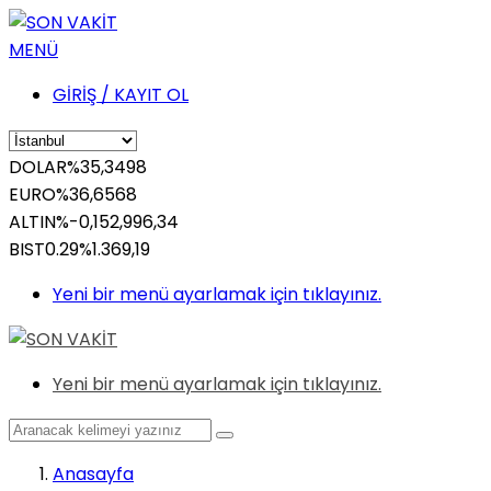
MENÜ
GİRİŞ / KAYIT OL
DOLAR
%
35,3498
EURO
%
36,6568
ALTIN
%-0,15
2,996,34
BIST
0.29%
1.369,19
Yeni bir menü ayarlamak için tıklayınız.
Yeni bir menü ayarlamak için tıklayınız.
Anasayfa