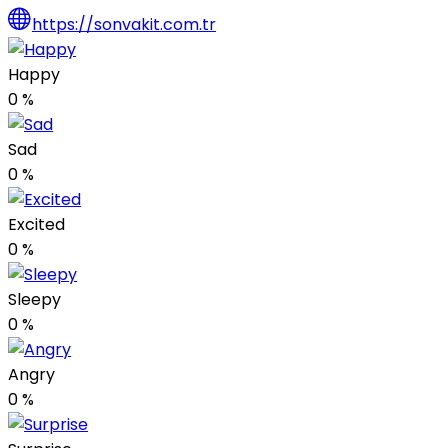
https://sonvakit.com.tr
Happy
0
%
Sad
0
%
Excited
0
%
Sleepy
0
%
Angry
0
%