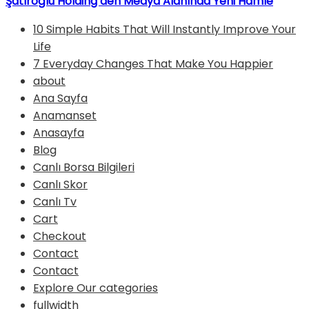
Şatıroğlu Holding’den Medya Alanında Yeni Hamle
10 Simple Habits That Will Instantly Improve Your
Life
7 Everyday Changes That Make You Happier
about
Ana Sayfa
Anamanset
Anasayfa
Blog
Canlı Borsa Bilgileri
Canlı Skor
Canlı Tv
Cart
Checkout
Contact
Contact
Explore Our categories
fullwidth