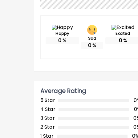
Happy
Excited
Sad
0
%
0
%
0
%
Average Rating
5 Star
0
4 Star
0
3 Star
0
2 Star
0
1 Star
0