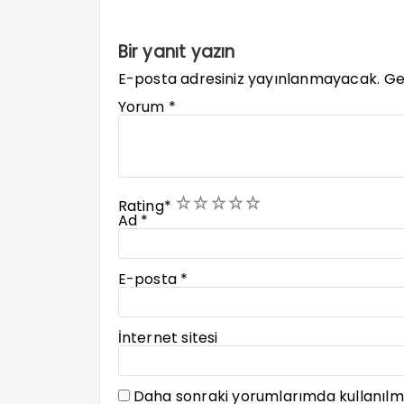
Bir yanıt yazın
E-posta adresiniz yayınlanmayacak.
Ge
Yorum
*
1
2
3
4
5
Rating
*
Ad
*
E-posta
*
İnternet sitesi
Daha sonraki yorumlarımda kullanılma