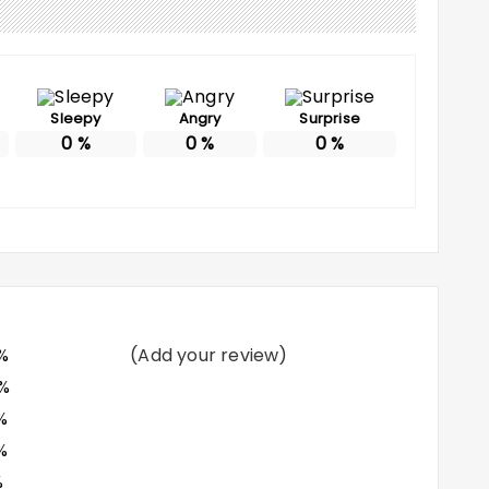
Sleepy
Angry
Surprise
0
%
0
%
0
%
%
(Add your review)
%
%
%
%