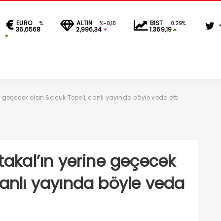
EURO
ALTIN
BIST
%
%-0,15
0.29%
36,6568
2,996,34
1.369,19
ne geçecek olan Selçuk Tepeli, canlı yayında böyle veda etti
rtakal’ın yerine geçecek
canlı yayında böyle veda