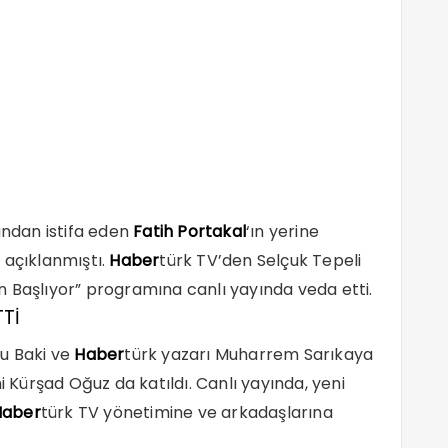
ndan istifa eden
Fatih Portakal
‘ın yerine
 açıklanmıştı.
Haber
türk TV’den Selçuk Tepeli
 Başlıyor” programına canlı yayında veda etti.
TTİ
ru Baki ve
Haber
türk yazarı Muharrem Sarıkaya
Kürşad Oğuz da katıldı. Canlı yayında, yeni
Haber
türk TV yönetimine ve arkadaşlarına