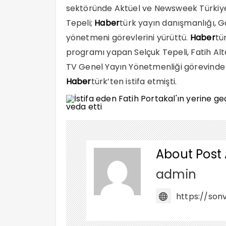
sektöründe Aktüel ve Newsweek Türkiye
Tepeli;
Haber
türk yayın danışmanlığı, 
yönetmeni görevlerini yürüttü.
Haber
tü
programı yapan Selçuk Tepeli, Fatih Al
TV Genel Yayın Yönetmenliği görevinde b
Haber
türk’ten istifa etmişti.
About Post
admin
https://sonv