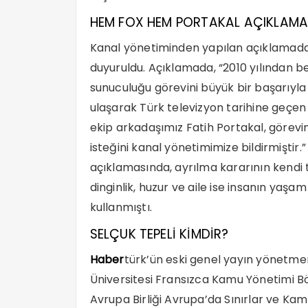
HEM FOX HEM PORTAKAL AÇIKLAMA
Kanal yönetiminden yapılan açıklamada 
duyuruldu. Açıklamada, “2010 yılından b
sunuculuğu görevini büyük bir başarıyl
ulaşarak Türk televizyon tarihine geçen 
ekip arkadaşımız Fatih Portakal, görevi
isteğini kanal yönetimimize bildirmiştir.” 
açıklamasında, ayrılma kararının kendi t
dinginlik, huzur ve aile ise insanın yaşa
kullanmıştı.
SELÇUK TEPELİ KİMDİR?
Haber
türk’ün eski genel yayın yönetme
Üniversitesi Fransızca Kamu Yönetimi B
Avrupa Birliği Avrupa’da Sınırlar ve Ka