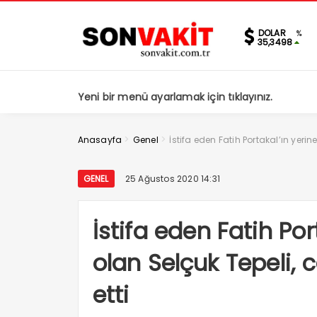
DOLAR
%
35,3498
Yeni bir menü ayarlamak için tıklayınız.
>
>
Anasayfa
Genel
İstifa eden Fatih Portakal’ın yeri
GENEL
25 Ağustos 2020 14:31
İstifa eden Fatih Po
olan Selçuk Tepeli, 
etti