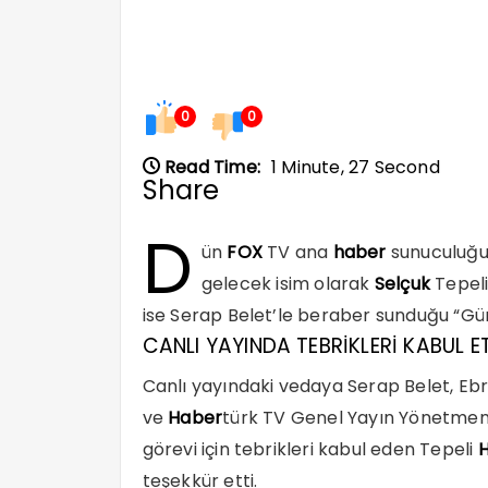
0
0
Read Time:
1 Minute, 27 Second
Share
D
ün
FOX
TV ana
haber
sunuculuğu
gelecek isim olarak
Selçuk
Tepeli
ise Serap Belet’le beraber sunduğu “Gün
CANLI YAYINDA TEBRİKLERİ KABUL E
Canlı yayındaki vedaya Serap Belet, Eb
ve
Haber
türk TV Genel Yayın Yönetmeni 
görevi için tebrikleri kabul eden Tepeli
teşekkür etti.