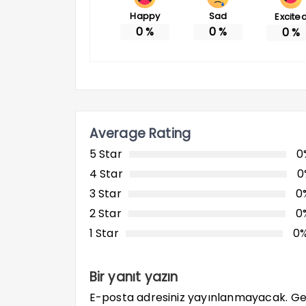
Happy
Sad
Excite
0
%
0
%
0
%
Average Rating
5 Star
0
4 Star
0
3 Star
0
2 Star
0
1 Star
0
Bir yanıt yazın
E-posta adresiniz yayınlanmayacak.
Ge