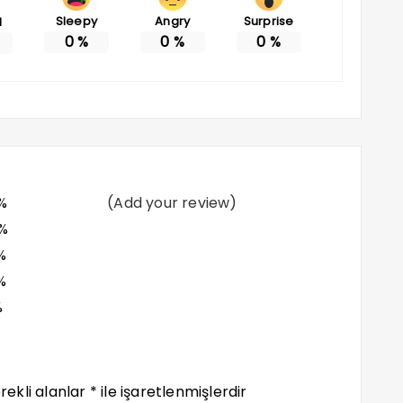
Sleepy
Angry
Surprise
d
0
%
0
%
0
%
%
(Add your review)
%
%
%
%
rekli alanlar
*
ile işaretlenmişlerdir