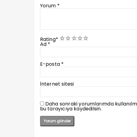
Yorum
*
1
2
3
4
5
Rating
*
Ad
*
E-posta
*
İnternet sitesi
Daha sonraki yorumlarımda kullanılma
bu tarayıcıya kaydedilsin.