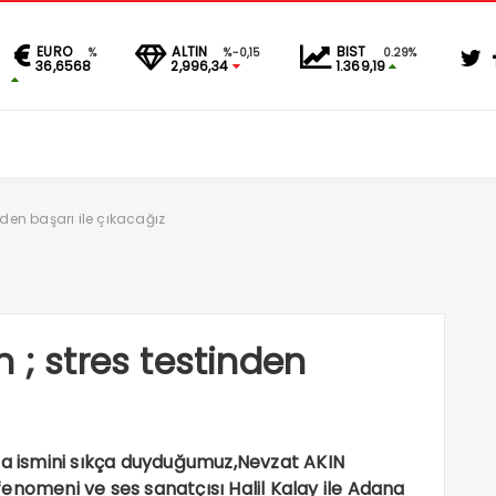
EURO
ALTIN
BIST
%
%-0,15
0.29%
36,6568
2,996,34
1.369,19
nden başarı ile çıkacağız
 ; stres testinden
nda ismini sıkça duyduğumuz,Nevzat AKIN
enomeni ve ses sanatçısı Halil Kalay ile Adana