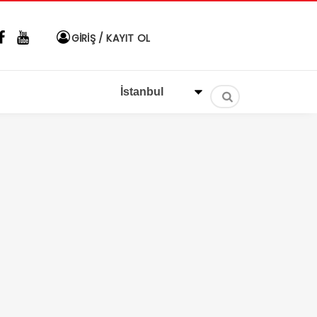
GİRİŞ / KAYIT OL