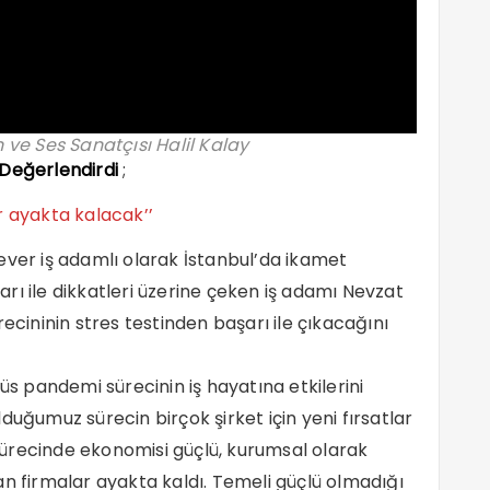
 ve Ses Sanatçısı Halil Kalay
 Değerlendirdi
;
r ayakta kalacak’’
ever iş adamlı olarak İstanbul’da ikamet
ları ile dikkatleri üzerine çeken iş adamı Nevzat
ecininin stres testinden başarı ile çıkacağını
üs pandemi sürecinin iş hayatına etkilerini
duğumuz sürecin birçok şirket için yeni fırsatlar
n sürecinde ekonomisi güçlü, kurumsal olarak
an firmalar ayakta kaldı. Temeli güçlü olmadığı