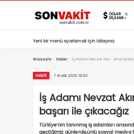
DOLAR
%
35,3498
Yeni bir menü ayarlamak için tıklayınız.
>
>
Anasayfa
Haber
İş Adamı Nevzat Akın ; stres testi
HABER
7 Aralık 2020 19:00
İş Adamı Nevzat Akın
başarı ile çıkacağız
Türkiye’nin tanınmış iş adamları arası
geçtiğimiz günlerde,ünlü sosyal medya f