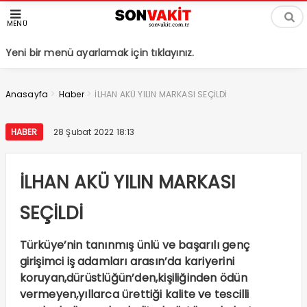
MENÜ
Yeni bir menü ayarlamak için tıklayınız.
>
>
Anasayfa
Haber
İLHAN AKÜ YILIN MARKASI SEÇİLDİ
HABER
28 Şubat 2022 18:13
İLHAN AKÜ YILIN MARKASI
SEÇİLDİ
Türküye’nin tanınmış ünlü ve başarılı genç
girişimci iş adamları arasın’da kariyerini
koruyan,dürüstlüğün’den,kişiliğinden ödün
vermeyen,yıllarca ürettiği kalite ve tescilli