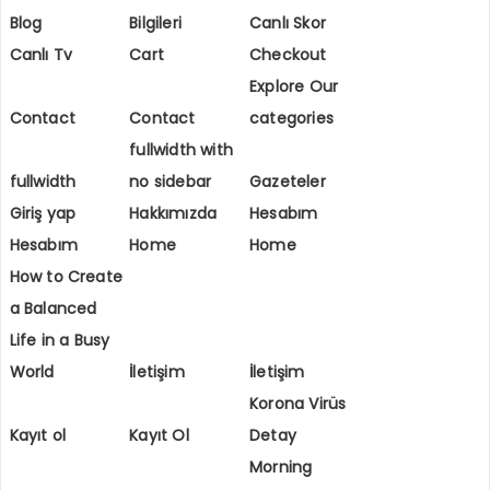
Blog
Bilgileri
Canlı Skor
Canlı Tv
Cart
Checkout
Explore Our
Contact
Contact
categories
fullwidth with
fullwidth
no sidebar
Gazeteler
Giriş yap
Hakkımızda
Hesabım
Hesabım
Home
Home
How to Create
a Balanced
Life in a Busy
World
İletişim
İletişim
Korona Virüs
Kayıt ol
Kayıt Ol
Detay
Morning