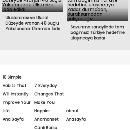
Uluslararası ve Ulusal
Düzeyde Aranan 48 Suçlu
Savunma sanayiinde tam
Yakalanarak Ülkemize İade
bağımsız Türkiye hedefine
Edildi
ulaşıncaya kadar
durmadan, duraksamadan
çalışacağız
10 Simple
Habits That
7 Everyday
Will Instantly
Changes That
Improve Your
Make You
Life
Happier
about
Ana Sayfa
Anamanset
Anasayfa
Canlı Borsa