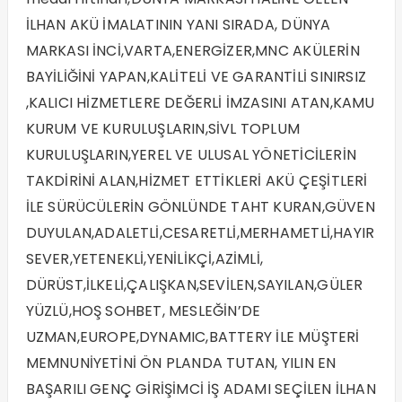
İLHAN AKÜ İMALATININ YANI SIRADA, DÜNYA
MARKASI İNCİ,VARTA,ENERGİZER,MNC AKÜLERİN
BAYİLİĞİNİ YAPAN,KALİTELİ VE GARANTİLİ SINIRSIZ
,KALICI HİZMETLERE DEĞERLİ İMZASINI ATAN,KAMU
KURUM VE KURULUŞLARIN,SİVL TOPLUM
KURULUŞLARIN,YEREL VE ULUSAL YÖNETİCİLERİN
TAKDİRİNİ ALAN,HİZMET ETTİKLERİ AKÜ ÇEŞİTLERİ
İLE SÜRÜCÜLERİN GÖNLÜNDE TAHT KURAN,GÜVEN
DUYULAN,ADALETLİ,CESARETLİ,MERHAMETLİ,HAYIR
SEVER,YETENEKLİ,YENİLİKÇİ,AZİMLİ,
DÜRÜST,İLKELİ,ÇALIŞKAN,SEVİLEN,SAYILAN,GÜLER
YÜZLÜ,HOŞ SOHBET, MESLEĞİN’DE
UZMAN,EUROPE,DYNAMIC,BATTERY İLE MÜŞTERİ
MEMNUNİYETİNİ ÖN PLANDA TUTAN, YILIN EN
BAŞARILI GENÇ GİRİŞİMCİ İŞ ADAMI SEÇİLEN İLHAN