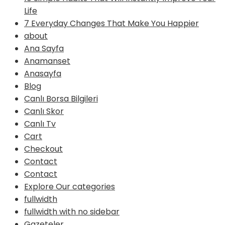
Life
7 Everyday Changes That Make You Happier
about
Ana Sayfa
Anamanset
Anasayfa
Blog
Canlı Borsa Bilgileri
Canlı Skor
Canlı Tv
Cart
Checkout
Contact
Contact
Explore Our categories
fullwidth
fullwidth with no sidebar
Gazeteler