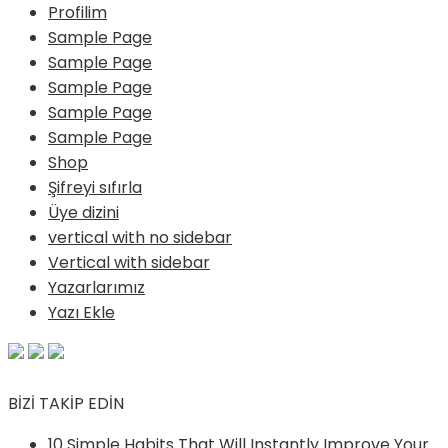
Profilim
Sample Page
Sample Page
Sample Page
Sample Page
Sample Page
Shop
Şifreyi sıfırla
Üye dizini
vertical with no sidebar
Vertical with sidebar
Yazarlarımız
Yazı Ekle
BİZİ TAKİP EDİN
10 Simple Habits That Will Instantly Improve Your