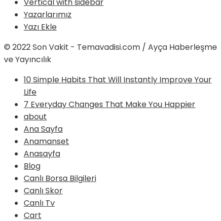
Vertical with sidebar
Yazarlarımız
Yazı Ekle
© 2022 Son Vakit - Temavadisi.com / Ayça Haberleşme
ve Yayıncılık
10 Simple Habits That Will Instantly Improve Your
Life
7 Everyday Changes That Make You Happier
about
Ana Sayfa
Anamanset
Anasayfa
Blog
Canlı Borsa Bilgileri
Canlı Skor
Canlı Tv
Cart