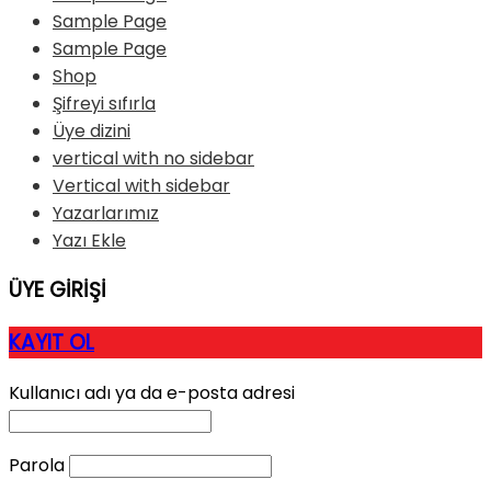
Sample Page
Sample Page
Shop
Şifreyi sıfırla
Üye dizini
vertical with no sidebar
Vertical with sidebar
Yazarlarımız
Yazı Ekle
ÜYE GİRİŞİ
KAYIT OL
Kullanıcı adı ya da e-posta adresi
Parola