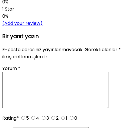
0%
1 Star
0%
(Add your review)
Bir yanıt yazın
E-posta adresiniz yayınlanmayacak.
Gerekli alanlar
*
ile işaretlenmişlerdir
Yorum
*
Rating
*
5
4
3
2
1
0