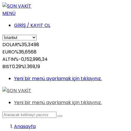
MENÜ
GİRİŞ / KAYIT OL
DOLAR
%
35,3498
EURO
%
36,6568
ALTIN
%-0,15
2,996,34
BIST
0.29%
1.369,19
Yeni bir menü ayarlamak için tıklayınız.
Yeni bir menü ayarlamak için tıklayınız.
Anasayfa