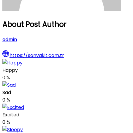
About Post Author
admin
https://sonvakit.com.tr
Happy
0
%
Sad
0
%
Excited
0
%