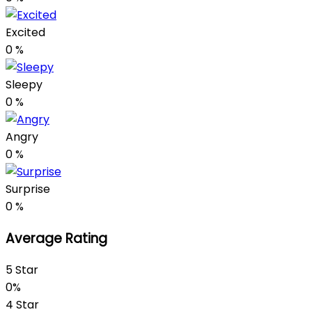
Excited
0
%
Sleepy
0
%
Angry
0
%
Surprise
0
%
Average Rating
5 Star
0%
4 Star