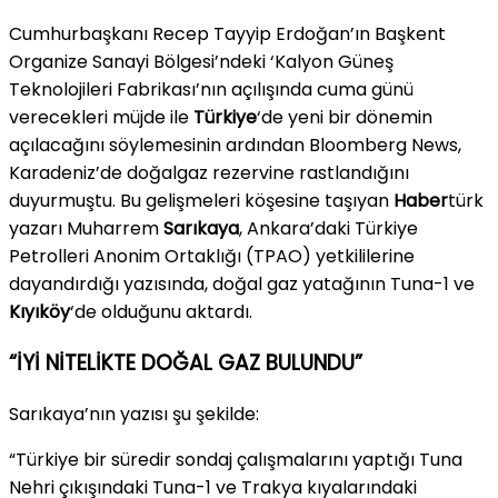
Cumhurbaşkanı Recep Tayyip Erdoğan’ın Başkent
Organize Sanayi Bölgesi’ndeki ‘Kalyon Güneş
Teknolojileri Fabrikası’nın açılışında cuma günü
verecekleri müjde ile
Türkiye
‘de yeni bir dönemin
açılacağını söylemesinin ardından Bloomberg News,
Karadeniz’de doğalgaz rezervine rastlandığını
duyurmuştu. Bu gelişmeleri köşesine taşıyan
Haber
türk
yazarı Muharrem
Sarıkaya
, Ankara’daki Türkiye
Petrolleri Anonim Ortaklığı (TPAO) yetkililerine
dayandırdığı yazısında, doğal gaz yatağının Tuna-1 ve
Kıyıköy
‘de olduğunu aktardı.
“İYİ NİTELİKTE DOĞAL GAZ BULUNDU”
Sarıkaya’nın yazısı şu şekilde:
“Türkiye bir süredir sondaj çalışmalarını yaptığı Tuna
Nehri çıkışındaki Tuna-1 ve Trakya kıyalarındaki