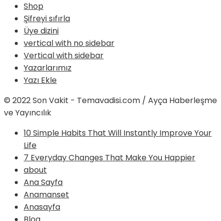
Shop
Şifreyi sıfırla
Üye dizini
vertical with no sidebar
Vertical with sidebar
Yazarlarımız
Yazı Ekle
© 2022 Son Vakit - Temavadisi.com / Ayça Haberleşme
ve Yayıncılık
10 Simple Habits That Will Instantly Improve Your
Life
7 Everyday Changes That Make You Happier
about
Ana Sayfa
Anamanset
Anasayfa
Blog