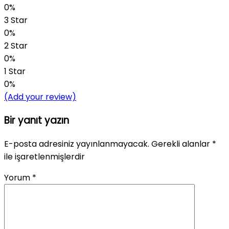
0%
3 Star
0%
2 Star
0%
1 Star
0%
(Add your review)
Bir yanıt yazın
E-posta adresiniz yayınlanmayacak.
Gerekli alanlar
*
ile işaretlenmişlerdir
Yorum
*