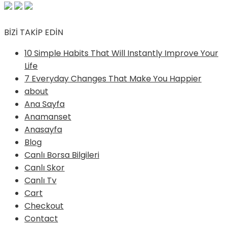
BİZİ TAKİP EDİN
10 Simple Habits That Will Instantly Improve Your
Life
7 Everyday Changes That Make You Happier
about
Ana Sayfa
Anamanset
Anasayfa
Blog
Canlı Borsa Bilgileri
Canlı Skor
Canlı Tv
Cart
Checkout
Contact