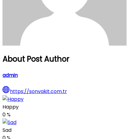
About Post Author
admin
https://sonvakit.com.tr
Happy
0
%
Sad
0
%