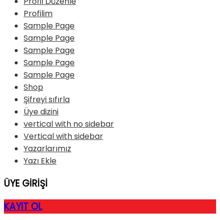
Profil Düzenle
Profilim
Sample Page
Sample Page
Sample Page
Sample Page
Sample Page
Shop
Şifreyi sıfırla
Üye dizini
vertical with no sidebar
Vertical with sidebar
Yazarlarımız
Yazı Ekle
ÜYE GİRİŞİ
KAYIT OL