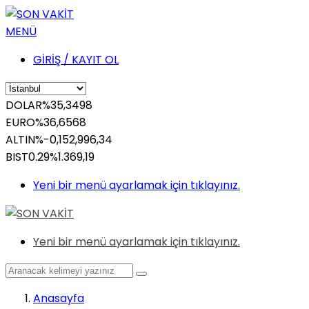
MENÜ
GİRİŞ / KAYIT OL
DOLAR
%
35,3498
EURO
%
36,6568
ALTIN
%-0,15
2,996,34
BIST
0.29%
1.369,19
Yeni bir menü ayarlamak için tıklayınız.
Yeni bir menü ayarlamak için tıklayınız.
Anasayfa