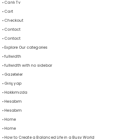
Canlı Tv
Cart
Checkout
Contact
Contact
Explore Our categories
fullwidth
fullwidth with no sidebar
Gazeteler
Giriş yap
Hakkımızda
Hesabım
Hesabım
Home
Home
How to Create a Balanced Life in a Busy World