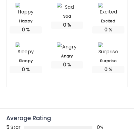
Sad
Happy
Excited
0
%
0
%
0
%
Angry
Sleepy
Surprise
0
%
0
%
0
%
Average Rating
5 Star
0%