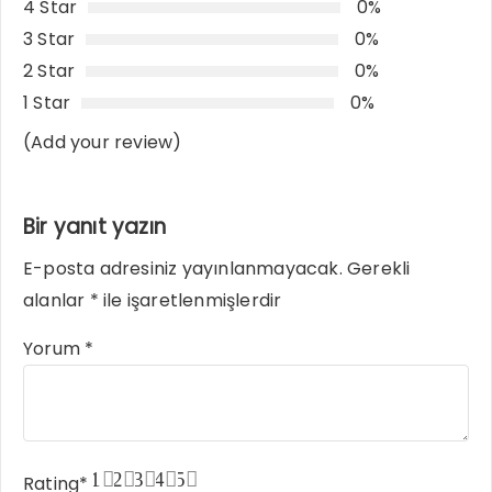
4 Star
0%
3 Star
0%
2 Star
0%
1 Star
0%
(Add your review)
Bir yanıt yazın
E-posta adresiniz yayınlanmayacak.
Gerekli
alanlar
*
ile işaretlenmişlerdir
Yorum
*
1
2
3
4
5
Rating
*