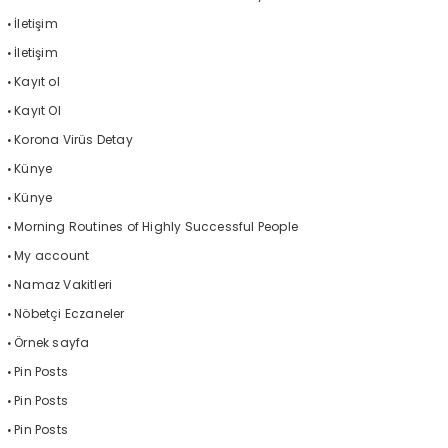
İletişim
İletişim
Kayıt ol
Kayıt Ol
Korona Virüs Detay
Künye
Künye
Morning Routines of Highly Successful People
My account
Namaz Vakitleri
Nöbetçi Eczaneler
Örnek sayfa
Pin Posts
Pin Posts
Pin Posts