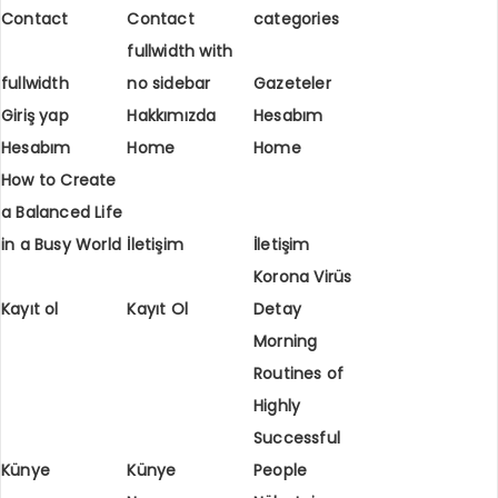
Contact
Contact
categories
fullwidth with
fullwidth
no sidebar
Gazeteler
Giriş yap
Hakkımızda
Hesabım
Hesabım
Home
Home
How to Create
a Balanced Life
in a Busy World
İletişim
İletişim
Korona Virüs
Kayıt ol
Kayıt Ol
Detay
Morning
Routines of
Highly
Successful
Künye
Künye
People