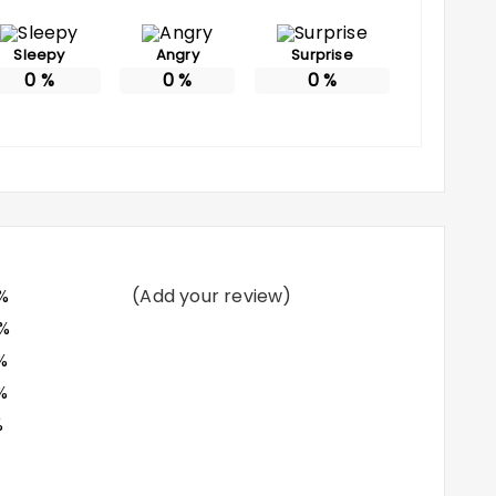
Sleepy
Angry
Surprise
0
%
0
%
0
%
%
(Add your review)
%
%
%
%