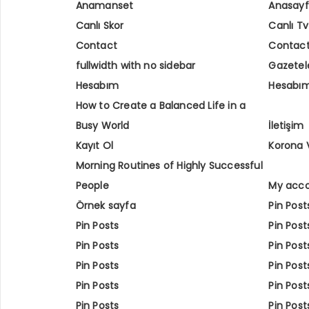
Anamanset
Anasay
Canlı Skor
Canlı Tv
Contact
Contac
fullwidth with no sidebar
Gazetel
Hesabım
Hesabı
How to Create a Balanced Life in a
Busy World
İletişim
Kayıt Ol
Korona 
Morning Routines of Highly Successful
People
My acc
Örnek sayfa
Pin Post
Pin Posts
Pin Post
Pin Posts
Pin Post
Pin Posts
Pin Post
Pin Posts
Pin Post
Pin Posts
Pin Post