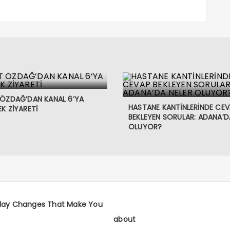
 ÖZDAĞ’DAN KANAL 6’YA
HASTANE KANTİNLERİNDE CE
K ZİYARETİ
BEKLEYEN SORULAR: ADANA’D
OLUYOR?
day Changes That Make You
about