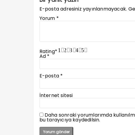
E-posta adresiniz yayınlanmayacak.
Ge
Yorum
*
1
2
3
4
5
Rating
*
Ad
*
E-posta
*
İnternet sitesi
Daha sonraki yorumlarımda kullanılma
bu tarayıcıya kaydedilsin.