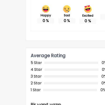
Happy
Sad
Excited
0
%
0
%
0
%
Average Rating
5 Star
0
4 Star
0
3 Star
0
2 Star
0
1 Star
0
Bir yanıt yazın