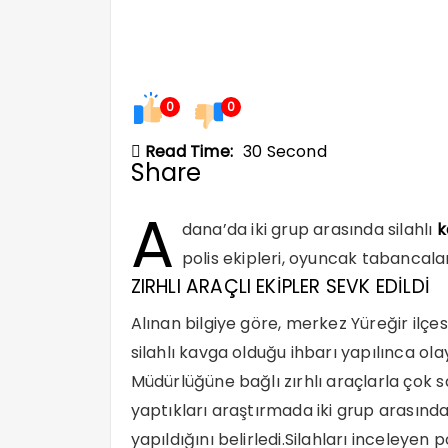
0
0
Read Time:
30 Second
Share
A
dana’da iki grup arasında silahlı
k
polis ekipleri, oyuncak tabancalarl
ZIRHLI ARAÇLI EKİPLER SEVK EDİLDİ
Alınan bilgiye göre, merkez Yüreğir ilçe
silahlı kavga olduğu ihbarı yapılınca o
Müdürlüğüne bağlı zırhlı araçlarla çok s
yaptıkları araştırmada iki grup arasında
yapıldığını belirledi.Silahları inceleye