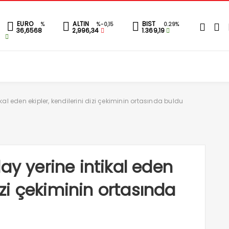
EURO
ALTIN
BIST
%
%-0,15
0.29%
36,6568
2,996,34
1.369,19
kal eden ekipler, kendilerini dizi çekiminin ortasında buldu
ay yerine intikal eden
dizi çekiminin ortasında