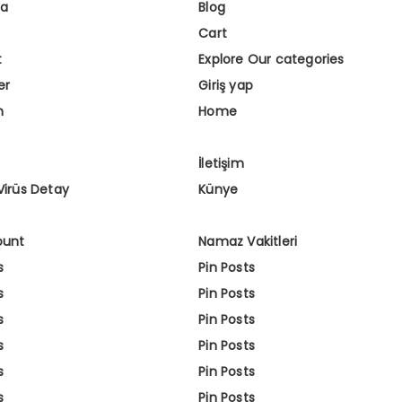
fa
Blog
Cart
t
Explore Our categories
er
Giriş yap
m
Home
İletişim
Virüs Detay
Künye
ount
Namaz Vakitleri
s
Pin Posts
s
Pin Posts
s
Pin Posts
s
Pin Posts
s
Pin Posts
s
Pin Posts