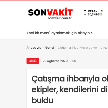
DOLAR
%
35,3498
Yeni bir menü ayarlamak için tıklayınız.
>
>
Anasayfa
Genel
Çatışma ihbarıyla olay yerine inti
GENEL
20 Ağustos 2020 10:00
Çatışma ihbarıyla ol
ekipler, kendilerini 
buldu