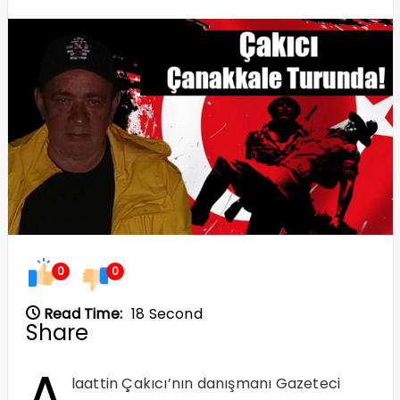
0
0
Read Time:
18 Second
Share
A
laattin Çakıcı’nın danışmanı Gazeteci