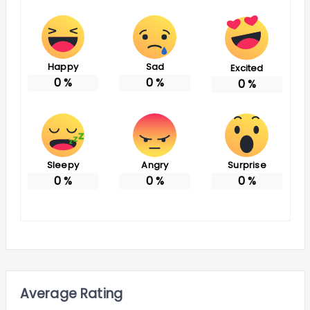
Happy
Sad
Excited
0
%
0
%
0
%
Sleepy
Angry
Surprise
0
%
0
%
0
%
Average Rating