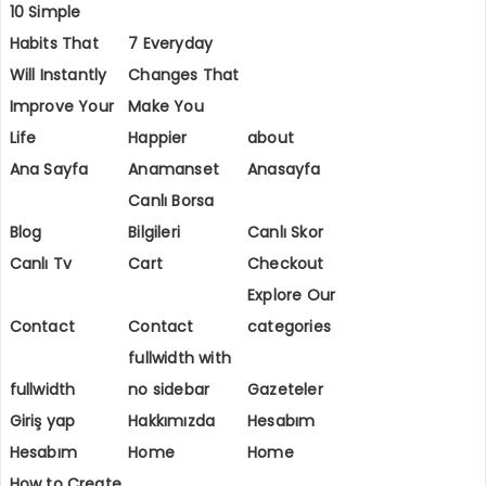
10 Simple
Habits That
7 Everyday
Will Instantly
Changes That
Improve Your
Make You
Life
Happier
about
Ana Sayfa
Anamanset
Anasayfa
Canlı Borsa
Blog
Bilgileri
Canlı Skor
Canlı Tv
Cart
Checkout
Explore Our
Contact
Contact
categories
fullwidth with
fullwidth
no sidebar
Gazeteler
Giriş yap
Hakkımızda
Hesabım
Hesabım
Home
Home
How to Create