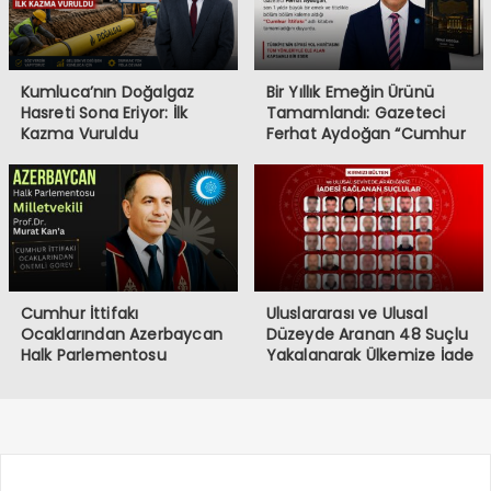
Kumluca’nın Doğalgaz
Bir Yıllık Emeğin Ürünü
Hasreti Sona Eriyor: İlk
Tamamlandı: Gazeteci
Kazma Vuruldu
Ferhat Aydoğan “Cumhur
İttifakı” Kitabını Bitirdi
Cumhur İttifakı
Uluslararası ve Ulusal
Ocaklarından Azerbaycan
Düzeyde Aranan 48 Suçlu
Halk Parlementosu
Yakalanarak Ülkemize İade
Milletvekili Murat Kan’a
Edildi
Önemli Görev