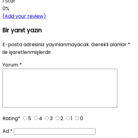
1 Star
0%
(Add your review)
Bir yanıt yazın
E-posta adresiniz yayınlanmayacak.
Gerekli alanlar
*
ile işaretlenmişlerdir
Yorum
*
Rating
*
5
4
3
2
1
0
Ad
*