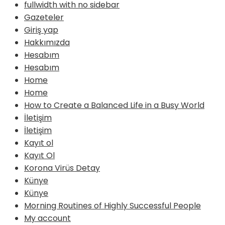
fullwidth with no sidebar
Gazeteler
Giriş yap
Hakkımızda
Hesabım
Hesabım
Home
Home
How to Create a Balanced Life in a Busy World
İletişim
İletişim
Kayıt ol
Kayıt Ol
Korona Virüs Detay
Künye
Künye
Morning Routines of Highly Successful People
My account