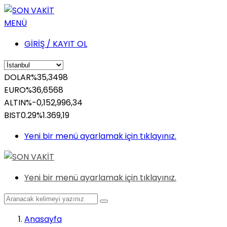
MENÜ
GİRİŞ / KAYIT OL
DOLAR
%
35,3498
EURO
%
36,6568
ALTIN
%-0,15
2,996,34
BIST
0.29%
1.369,19
Yeni bir menü ayarlamak için tıklayınız.
Yeni bir menü ayarlamak için tıklayınız.
Anasayfa