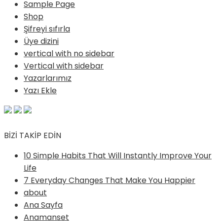
Sample Page
Shop
Şifreyi sıfırla
Üye dizini
vertical with no sidebar
Vertical with sidebar
Yazarlarımız
Yazı Ekle
BİZİ TAKİP EDİN
10 Simple Habits That Will Instantly Improve Your
Life
7 Everyday Changes That Make You Happier
about
Ana Sayfa
Anamanset