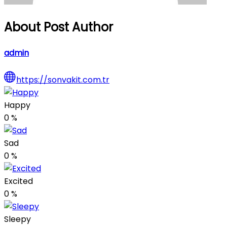
About Post Author
admin
https://sonvakit.com.tr
Happy
0
%
Sad
0
%
Excited
0
%
Sleepy