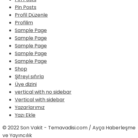
Pin Posts
Profil Düzenle
Profilim
Sample Page
Sample Page
Sample Page
Sample Page
Sample Page
Shop
Şifreyi sıfırla
Üye dizini
vertical with no sidebar
Vertical with sidebar
Yazarlarımız
Yazı Ekle
© 2022 Son Vakit - Temavadisi.com / Ayça Haberleşme
ve Yayıncılık